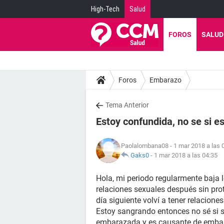
High-Tech
Salud
FOROS
SALUD
Foros
Embarazo
Tema Anterior
Estoy confundida, no se si 
Paolalombana08
- 1 mar 2018 a las 
Gaks0
-
1 mar 2018 a las 04:35
Hola, mi periodo regularmente baja 
relaciones sexuales después sin prot
día siguiente volví a tener relacion
Estoy sangrando entonces no sé si s
embarazada y es causante de embara