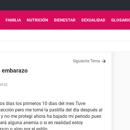
FAMILIA
NUTRICIÓN
BIENESTAR
SEXUALIDAD
GLOSARI
Siguiente Tema
es embarazo
04:32
los días los primeros 10 días del mes Tuve
ección pero me tomé la pastilla del día después al
es y no me protegi ahora ha bajado mi periodo pues
erá alguna anemia o si en realidad estoy
zo o algo por el estilo