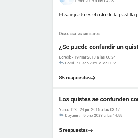
1 mar 2018 a las 04:35
El sangrado es efecto de la pastilla
Discusiones similares
¿Se puede confundir un quis
Lorebb
-
19 mar 2013 a las 00:24
Romi
-
25 sep 2023 a las 01:21
85 respuestas
Los quistes se confunden c
Yaresi123
-
24 jun 2016 a las 03:47
Deyanira
-
9 ene 2023 a las 14:55
5 respuestas