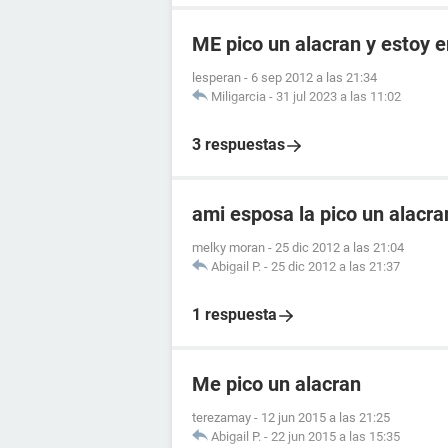
ME pico un alacran y estoy
lesperan
-
6 sep 2012 a las 21:34
Miligarcia
-
31 jul 2023 a las 11:02
3 respuestas
ami esposa la pico un alacr
melky moran
-
25 dic 2012 a las 21:04
Abigail P.
-
25 dic 2012 a las 21:37
1 respuesta
Me pico un alacran
terezamay
-
12 jun 2015 a las 21:25
Abigail P.
-
22 jun 2015 a las 15:35