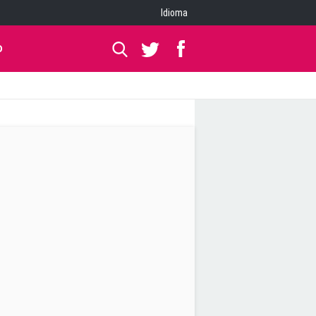
Idioma
O