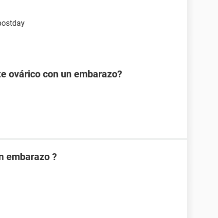
 postday
te ovárico con un embarazo?
on embarazo ?