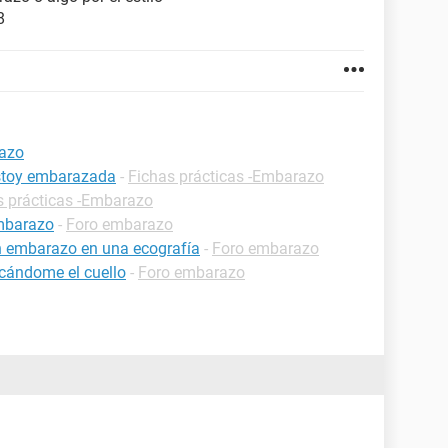
8
razo
estoy embarazada
-
Fichas prácticas -Embarazo
s prácticas -Embarazo
embarazo
-
Foro embarazo
n embarazo en una ecografía
-
Foro embarazo
cándome el cuello
-
Foro embarazo