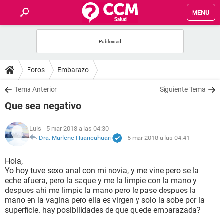
MENU
INICIO
FOROS
Foros
Embarazo
SALUD
Tema Anterior
Siguiente Tema
Que sea negativo
FAMILIA
Luis
- 5 mar 2018 a las 04:30
NUTRICIÓN
Dra. Marlene Huancahuari
-
5 mar 2018 a las 04:41
Hola,
BIENESTAR
Yo hoy tuve sexo anal con mi novia, y me vine pero se la
eche afuera, pero la saque y me la limpie con la mano y
SEXUALIDAD
despues ahi me limpie la mano pero le pase despues la
mano en la vagina pero ella es virgen y solo la sobe por la
superficie. hay posibilidades de que quede embarazada?
GLOSARIO