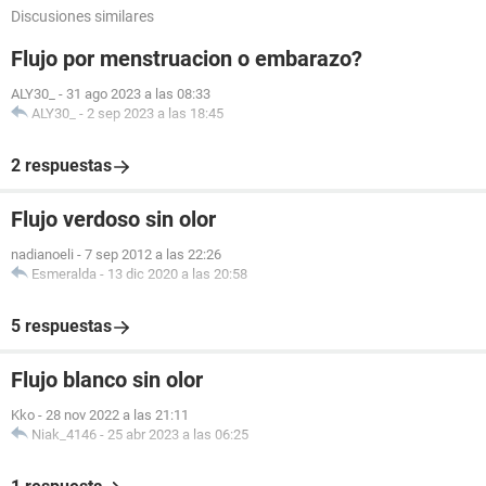
Discusiones similares
Flujo por menstruacion o embarazo?
ALY30_
-
31 ago 2023 a las 08:33
ALY30_
-
2 sep 2023 a las 18:45
2 respuestas
Flujo verdoso sin olor
nadianoeli
-
7 sep 2012 a las 22:26
Esmeralda
-
13 dic 2020 a las 20:58
5 respuestas
Flujo blanco sin olor
Kko
-
28 nov 2022 a las 21:11
Niak_4146
-
25 abr 2023 a las 06:25