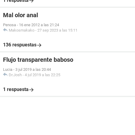
1 respuesta
Mal olor anal
Penosa
-
16 ene 2012 a las 21:24
Makosmakako
-
27 sep 2023 a las 15:11
136 respuestas
Flujo transparente baboso
Lucia
-
3 jul 2019 a las 20:44
Dr.Josh
-
4 jul 2019 a las 22:25
1 respuesta