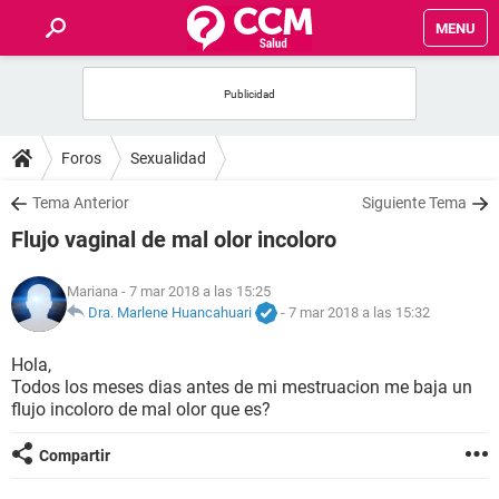
MENU
INICIO
FOROS
Foros
Sexualidad
SALUD
Tema Anterior
Siguiente Tema
Flujo vaginal de mal olor incoloro
FAMILIA
Mariana
- 7 mar 2018 a las 15:25
NUTRICIÓN
Dra. Marlene Huancahuari
-
7 mar 2018 a las 15:32
Hola,
BIENESTAR
Todos los meses dias antes de mi mestruacion me baja un
flujo incoloro de mal olor que es?
SEXUALIDAD
Compartir
GLOSARIO