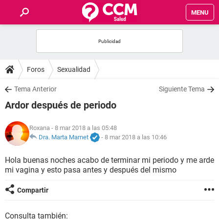
MENU
INICIO
FOROS
Foros
Sexualidad
SALUD
Tema Anterior
Siguiente Tema
Ardor después de periodo
FAMILIA
Roxana
- 8 mar 2018 a las 05:48
NUTRICIÓN
Dra. Marta Marnet
-
8 mar 2018 a las 10:46
Hola buenas noches acabo de terminar mi periodo y me arde
BIENESTAR
mi vagina y esto pasa antes y después del mismo
SEXUALIDAD
Compartir
GLOSARIO
Consulta también: