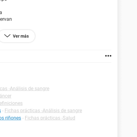
a
servan
Ver más
nas
cas -Análisis de sangre
Cáncer
efiniciones
s
-
Fichas prácticas -Análisis de sangre
os riñones
-
Fichas prácticas -Salud