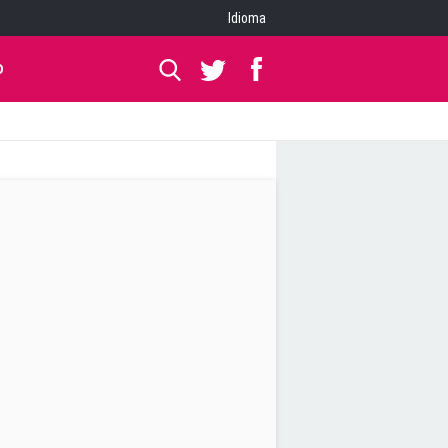
Idioma
O