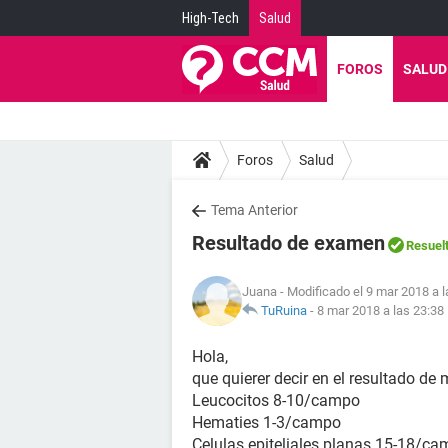
High-Tech
Salud
FOROS
SALUD
Foros
Salud
Tema Anterior
Resultado de examen
Resuel
Juana
- Modificado el 9 mar 2018 a l
TuRuina
-
8 mar 2018 a las 23:38
Hola,
que quierer decir en el resultado de
Leucocitos 8-10/campo
Hematies 1-3/campo
Celulas epiteliales planas 15-18/c