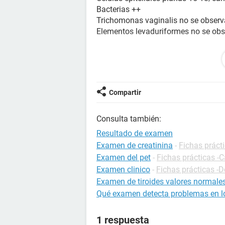
Bacterias ++
Trichomonas vaginalis no se observ
Elementos levaduriformes no se ob
Coloracion de Gram
Basilos Gram positivos ++
Coco gram positivos +
Compartir
obs: estoy embarazada de 36 sema
Consulta también:
Resultado de examen
Examen de creatinina
-
Fichas prácti
Examen del pet
-
Fichas prácticas -
Examen clinico
-
Fichas prácticas -D
Examen de tiroides valores normale
Qué examen detecta problemas en l
1 respuesta