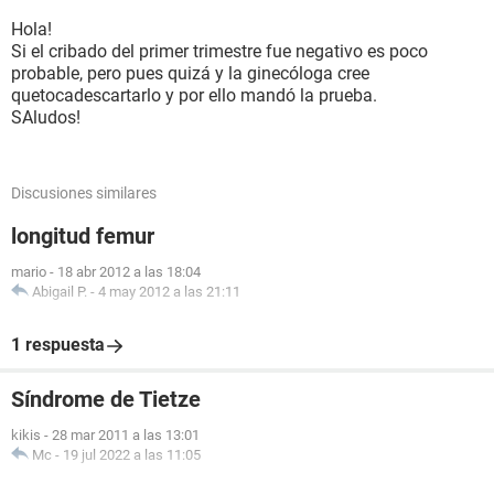
Hola!
Si el cribado del primer trimestre fue negativo es poco
probable, pero pues quizá y la ginecóloga cree
quetocadescartarlo y por ello mandó la prueba.
SAludos!
Discusiones similares
longitud femur
mario
-
18 abr 2012 a las 18:04
Abigail P.
-
4 may 2012 a las 21:11
1 respuesta
Síndrome de Tietze
kikis
-
28 mar 2011 a las 13:01
Mc
-
19 jul 2022 a las 11:05