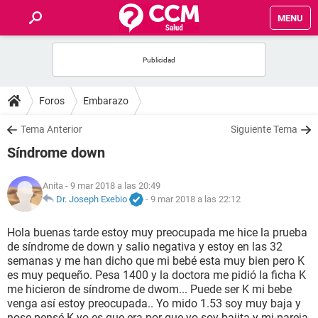
MENU
INICIO
FOROS
Foros
Embarazo
SALUD
Tema Anterior
Siguiente Tema
Síndrome down
FAMILIA
Anita
- 9 mar 2018 a las 20:49
NUTRICIÓN
Dr. Joseph Exebio
-
9 mar 2018 a las 22:12
Hola buenas tarde estoy muy preocupada me hice la prueba
BIENESTAR
de síndrome de down y salio negativa y estoy en las 32
semanas y me han dicho que mi bebé esta muy bien pero K
SEXUALIDAD
es muy pequeño. Pesa 1400 y la doctora me pidió la ficha K
me hicieron de síndrome de dwom... Puede ser K mi bebe
venga así estoy preocupada.. Yo mido 1.53 soy muy baja y
GLOSARIO
nose pensé K yo es que era por que yo soy bajita y mi pareja