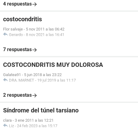
4 respuestas
costocondritis
Flor salvaje
-
5 nov 2011 a las 06:42
Gerardo
-
8 nov 2021 a las 16:41
7 respuestas
COSTOCONDRITIS MUY DOLOROSA
Galatea91
-
5 jun 2018 a las 23:22
DRA. MARNET
-
19 jul 2019 a las 11:17
2 respuestas
Síndrome del túnel tarsiano
clara
-
3 ene 2011 a las 12:21
Liz
-
24 feb 2023 a las 15:17