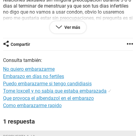
dias al terminar de menstruar ya que son tus dias infertiles
no digo que no vamos a usar condon, obvio lo usaremos
pero me gustaria estar sin preocupaciones, mi pregunta es si
es cierto que puedo tener relaciones durante esos 6 dias, por
Ver más
que tenemos planeado el jueves 15 de marzo hacerlo,
gracias espero sus respuestas.
Compartir
Consulta también:
No quiero embarazarme
Embarazo en días no fertiles
Puedo embarazarme si tengo candidiasis
Tome loxcell y no sabía que estaba embarazada
✓
Que provoca el albendazol en el embarazo
Como embarazarme rapido
1 respuesta