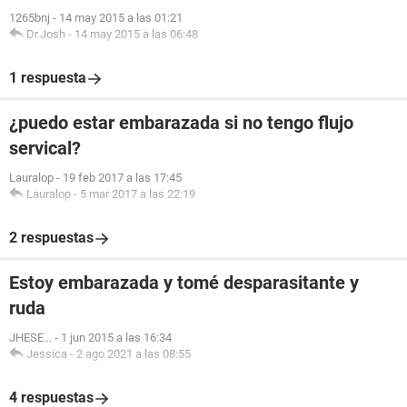
1265bnj
-
14 may 2015 a las 01:21
Dr.Josh
-
14 may 2015 a las 06:48
1 respuesta
¿puedo estar embarazada si no tengo flujo
servical?
Lauralop
-
19 feb 2017 a las 17:45
Lauralop
-
5 mar 2017 a las 22:19
2 respuestas
Estoy embarazada y tomé desparasitante y
ruda
JHESE...
-
1 jun 2015 a las 16:34
Jessica
-
2 ago 2021 a las 08:55
4 respuestas