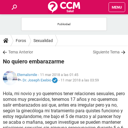
MENU
INICIO
FOROS
Foros
Sexualidad
SALUD
Tema Anterior
Siguiente Tema
No quiero embarazarme
FAMILIA
Eternalsmile
- 11 mar 2018 a las 01:45
NUTRICIÓN
Dr. Joseph Exebio
-
11 mar 2018 a las 03:59
Hola, mi novio y yo queremos tener relaciones sexuales, pero
BIENESTAR
somos muy precavidos, tenemos 17 años y no queremos
salir embarazados asi que, antes era irregular pero ya no,
SEXUALIDAD
según la ginecóloga mi tratamiento para quistes funciono y
estoy regulandome, me bajo el 5 de marzo y al parecer hoy
se acaba o mañana, segun investigue se pueden mantener
GLOSARIO
relaciones sexuales sin ninguna preocupacion durante 5 o 6