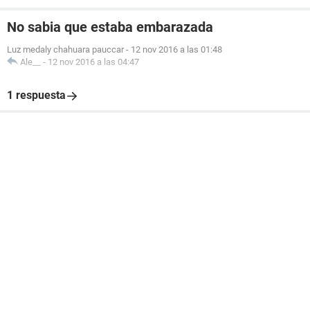
No sabia que estaba embarazada
Luz medaly chahuara pauccar
-
12 nov 2016 a las 01:48
Ale__
-
12 nov 2016 a las 04:47
1 respuesta