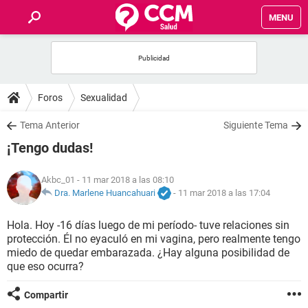
MENU
INICIO
FOROS
Foros
Sexualidad
SALUD
Tema Anterior
Siguiente Tema
¡Tengo dudas!
FAMILIA
Akbc_01
- 11 mar 2018 a las 08:10
NUTRICIÓN
Dra. Marlene Huancahuari
-
11 mar 2018 a las 17:04
Hola. Hoy -16 días luego de mi período- tuve relaciones sin
BIENESTAR
protección. Él no eyaculó en mi vagina, pero realmente tengo
miedo de quedar embarazada. ¿Hay alguna posibilidad de
SEXUALIDAD
que eso ocurra?
Compartir
GLOSARIO