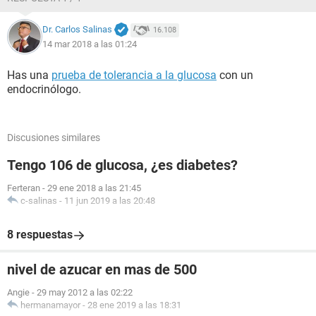
Dr. Carlos Salinas
16.108
14 mar 2018 a las 01:24
Has una
prueba de tolerancia a la glucosa
con un
endocrinólogo.
Discusiones similares
Tengo 106 de glucosa, ¿es diabetes?
Ferteran
-
29 ene 2018 a las 21:45
c-salinas
-
11 jun 2019 a las 20:48
8 respuestas
nivel de azucar en mas de 500
Angie
-
29 may 2012 a las 02:22
hermanamayor
-
28 ene 2019 a las 18:31