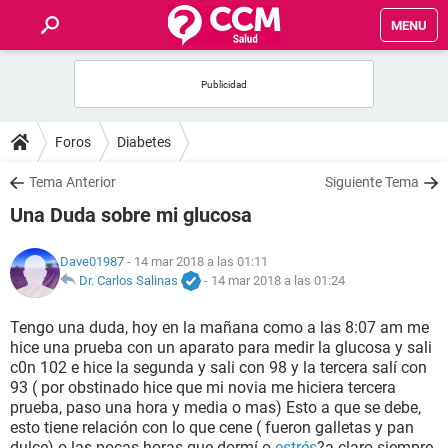
MENU
INICIO
FOROS
Foros
Diabetes
SALUD
Tema Anterior
Siguiente Tema
Una Duda sobre mi glucosa
FAMILIA
Dave01987
- 14 mar 2018 a las 01:11
NUTRICIÓN
Dr. Carlos Salinas
-
14 mar 2018 a las 01:24
Tengo una duda, hoy en la mañana como a las 8:07 am me
BIENESTAR
hice una prueba con un aparato para medir la glucosa y sali
c0n 102 e hice la segunda y sali con 98 y la tercera salí con
SEXUALIDAD
93 ( por obstinado hice que mi novia me hiciera tercera
prueba, paso una hora y media o mas) Esto a que se debe,
esto tiene relación con lo que cene ( fueron galletas y pan
GLOSARIO
dulce) o las pocas horas que dormí o
estrés
?a claro siempre