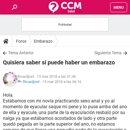
MENU
INICIO
FOROS
Foros
Embarazo
SALUD
Tema Anterior
Siguiente Tema
Quisiera saber si puede haber un embarazo
FAMILIA
Ricardjost
- 15 mar 2018 a las 01:36
NUTRICIÓN
Ricardjost
-
15 mar 2018 a las 06:16
Hola.
BIENESTAR
Estábamos con mi novia practicando sexo anal y yo al
momento de eyacular saque mi pene y lo puse arriba del ano
SEXUALIDAD
de ella y eyacule, una parte de la eyaculación resbaló por su
nalga ya que estábamos acostados de lado y otra parte
quedó pegada en la parte superior del ano, no estamos
GLOSARIO
seguros de que llegar una pequeña parte de la eyaculación a