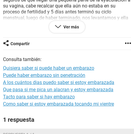
su vagina, cabe recalcar que ella aún no estaba en su
proceso de fertilidad y 5 días antes terminó su ciclo
menstrual, luego de haber terminado, nos levantamos y ella
se fue a limpiar el ano y le dije que se limpiarse toda el área
Ver más
con jabón y agua y de igual forma su vagina, quisiera saber
si existe alguna probabilidad de algún embarazo
Compartir
Consulta también:
Quisiera saber si puede haber un embarazo
Puede haber embarazo sin penetración
A los cuántos dias puedo saber si estoy embarazada
Que pasa si me pica un alacran y estoy embarazada
Tacto para saber si hay embarazo
Como saber si estoy embarazada tocando mi vientre
1 respuesta