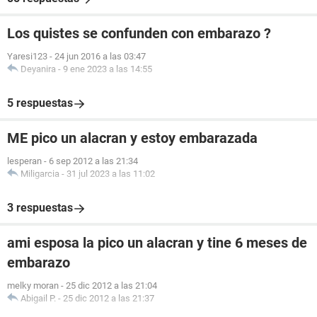
Los quistes se confunden con embarazo ?
Yaresi123
-
24 jun 2016 a las 03:47
Deyanira
-
9 ene 2023 a las 14:55
5 respuestas
ME pico un alacran y estoy embarazada
lesperan
-
6 sep 2012 a las 21:34
Miligarcia
-
31 jul 2023 a las 11:02
3 respuestas
ami esposa la pico un alacran y tine 6 meses de
embarazo
melky moran
-
25 dic 2012 a las 21:04
Abigail P.
-
25 dic 2012 a las 21:37