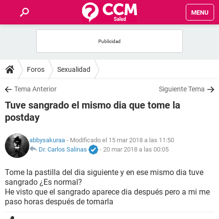
MENU
INICIO
FOROS
Foros
Sexualidad
SALUD
Tema Anterior
Siguiente Tema
Tuve sangrado el mismo dia que tome la
FAMILIA
postday
NUTRICIÓN
abbysakuraa
- Modificado el 15 mar 2018 a las 11:50
Dr. Carlos Salinas
-
20 mar 2018 a las 00:05
BIENESTAR
Tome la pastilla del dia siguiente y en ese mismo dia tuve
sangrado ¿Es normal?
SEXUALIDAD
He visto que el sangrado aparece dia después pero a mi me
paso horas después de tomarla
GLOSARIO