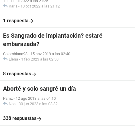
Ttl
-
11 jul 2022 a las 21:25
Karla
-
10 oct 2022 a las 21:12
1 respuesta
Es Sangrado de implantación? estaré
embarazada?
Colombiana98
-
15 nov 2019 a las 02:40
Elena
-
1 feb 2023 a las 02:50
8 respuestas
Aborté y solo sangré un día
Pamz
-
12 ago 2013 a las 04:10
Noa
-
30 jun 2023 a las 08:32
338 respuestas