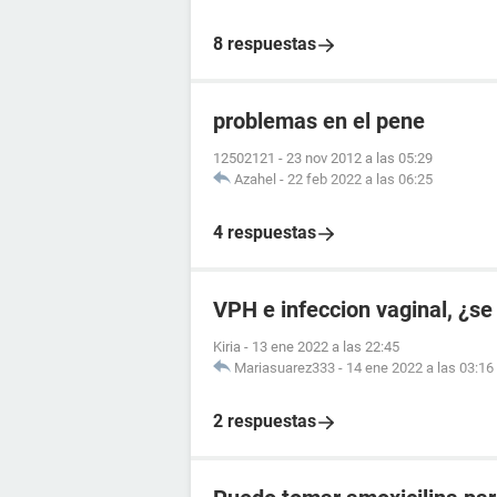
8 respuestas
problemas en el pene
12502121
-
23 nov 2012 a las 05:29
Azahel
-
22 feb 2022 a las 06:25
4 respuestas
VPH e infeccion vaginal, ¿se
Kiria
-
13 ene 2022 a las 22:45
Mariasuarez333
-
14 ene 2022 a las 03:16
2 respuestas