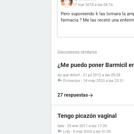
17 mar 2018 a las 06:16
Pero suponiendo k las tomara la ampi
farmacia ? Me las recetó una enferme
Discusiones similares
¿Me puedo poner Barmicil en
Ay que dolor!!
-
21 jul 2012 a las 09:28
Dr.manzur
-
18 may 2023 a las 22:51
27 respuestas
Tengo picazón vaginal
tata
-
25 ene 2011 a las 17:35
Loly
-
5 mar 2020 a las 01:00