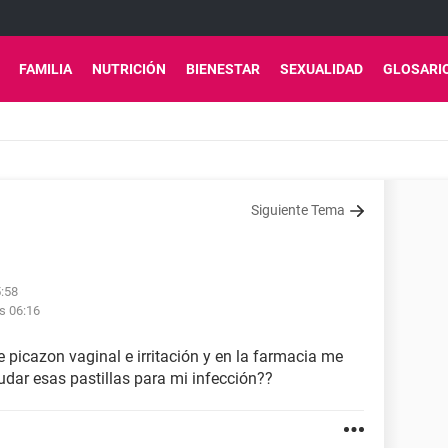
FAMILIA
NUTRICIÓN
BIENESTAR
SEXUALIDAD
GLOSARI
Siguiente Tema
5:58
s 06:16
e picazon vaginal e irritación y en la farmacia me
udar esas pastillas para mi infección??