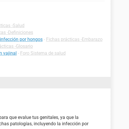
ticas -Salud
cas -Definiciones
infección por hongos
-
Fichas prácticas -Embarazo
ácticas -Glosario
n vajinal
-
Foro Sistema de salud
ara que evalue tus genitales, ya que la
as patologías, incluyendo la infección por