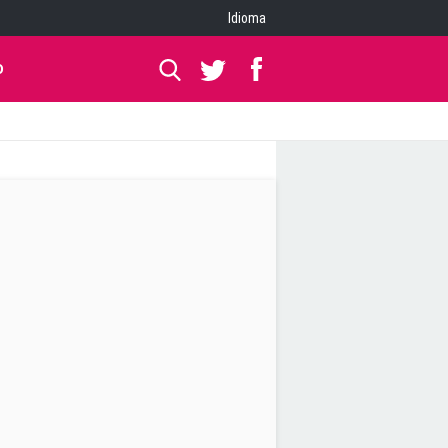
Idioma
O