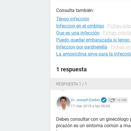
Consulta también:
Tengo infección
Infeccion en el ombligo
-
Fichas prác
Que es una infección
-
Fichas prácti
Puedo quedar embarazada si tengo 
Infeccion por gardnerella
-
Fichas pr
La amoxicilina sirve para la infecció
1 respuesta
RESPUESTA 1 / 1
Dr. Joseph Exebio
16.358
17 mar 2018 a las 06:03
Debes consultar con un ginecólogo p
picazón es un síntoma común a much