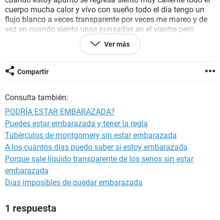
cuerpo mucha calor y vívo con sueño todo el día tengo un
flujo blanco a veces transparente por veces me mareo y de
vez en cuando siento unas punsadas en el vientre pero
como a los lados y nada que ver con el dolor menstrual...
Ver más
Podría estar embarazada?? Tengo 11 días de retraso si
fuera un si sería por primera vez ME PUEDEN AYUDAR!!!
GRACIAS.
Compartir
Consulta también:
PODRÍA ESTAR EMBARAZADA?
Puedes estar embarazada y tener la regla
Tubérculos de montgomery sin estar embarazada
A los cuántos dias puedo saber si estoy embarazada
Porque sale líquido transparente de los senos sin estar
embarazada
Días imposibles de quedar embarazada
1 respuesta