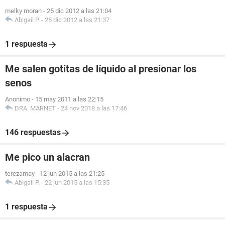
melky moran
-
25 dic 2012 a las 21:04
Abigail P.
-
25 dic 2012 a las 21:37
1 respuesta
Me salen gotitas de líquido al presionar los
senos
Anonimo
-
15 may 2011 a las 22:15
DRA. MARNET
-
24 nov 2018 a las 17:46
146 respuestas
Me pico un alacran
terezamay
-
12 jun 2015 a las 21:25
Abigail P.
-
22 jun 2015 a las 15:35
1 respuesta