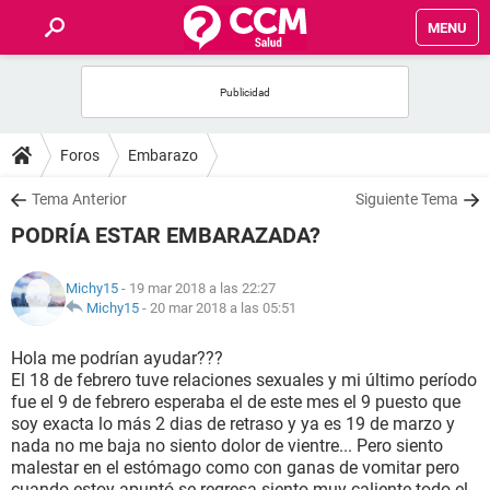
MENU
INICIO
FOROS
Foros
Embarazo
SALUD
Tema Anterior
Siguiente Tema
PODRÍA ESTAR EMBARAZADA?
FAMILIA
Michy15
- 19 mar 2018 a las 22:27
NUTRICIÓN
Michy15
-
20 mar 2018 a las 05:51
Hola me podrían ayudar???
BIENESTAR
El 18 de febrero tuve relaciones sexuales y mi último período
fue el 9 de febrero esperaba el de este mes el 9 puesto que
SEXUALIDAD
soy exacta lo más 2 dias de retraso y ya es 19 de marzo y
nada no me baja no siento dolor de vientre... Pero siento
malestar en el estómago como con ganas de vomitar pero
GLOSARIO
cuando estoy apuntó se regresa siento muy caliente todo el