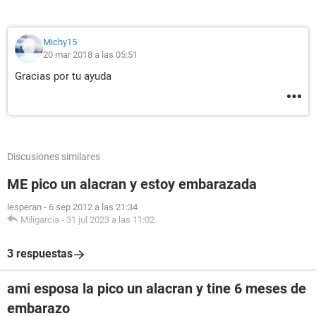
Michy15
20 mar 2018 a las 05:51
Gracias por tu ayuda
Discusiones similares
ME pico un alacran y estoy embarazada
lesperan
-
6 sep 2012 a las 21:34
Miligarcia
-
31 jul 2023 a las 11:02
3 respuestas
ami esposa la pico un alacran y tine 6 meses de
embarazo