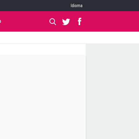
Idioma
O