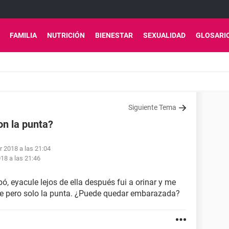
FAMILIA
NUTRICIÓN
BIENESTAR
SEXUALIDAD
GLOSARI
Siguiente Tema
n la punta?
r 2018 a las 21:04
18 a las 21:46
ó, eyacule lejos de ella después fui a orinar y me
re pero solo la punta. ¿Puede quedar embarazada?