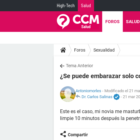
High-Tech
Salud
FOROS
SALUD
Foros
Sexualidad
Tema Anterior
¿Se puede embarazar solo co
Antoniomorles
- Modificado el 21 ma
Dr. Carlos Salinas
-
21 mar 20
Este es el caso, mi novia me masturb
limpie 10 minutos después la penet
Compartir