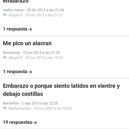
embarazo
melky moran
-
25 dic 2012 a las 21:04
Abigail P.
-
25 dic 2012 a las 21:37
1 respuesta
Me pico un alacran
terezamay
-
12 jun 2015 a las 21:25
Abigail P.
-
22 jun 2015 a las 15:35
1 respuesta
Embarazo o porque siento latidos en vientre y
debajo costillas
NaniePao
-
2 sep 2013 a las 22:29
Melfernandez
-
14 nov 2023 a las 04:42
19 respuestas