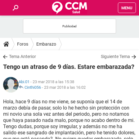
MENU
INICIO
FOROS
Foros
Embarazo
SALUD
Tema Anterior
Siguiente Tema
Tengo un atraso de 9 días. Estare embarazada?
FAMILIA
Abi.01
- 23 mar 2018 a las 15:38
NUTRICIÓN
Cinthi056
-
23 mar 2018 a las 16:02
Hola, hace 9 días no me viene, se suponía que el 14 de
BIENESTAR
marzo debía de pasar, solo lo he hecho sin protección con
mi novio una sola vez antes del periodo, pero no notamos
SEXUALIDAD
que haya pasado nada malo, porque no acabo dentro de mi.
Tengo dudas, porque soy irregular, y además no me ha
salido ese sangrado de implantación, pero he tenido dolores,
GLOSARIO
que me está pasando?. No quiero quedar embarazada, solo