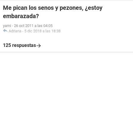
Me pican los senos y pezones, ¿estoy
embarazada?
yami
-
26 oct 2011 a las 04:05
Adriana
-
5 dic 2018 a las 18:38
125 respuestas