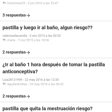
Danistone25
-
5 jun 2016 a las 23:47
3 respuestas
pastilla y luego ir al baño, algun riesgo??
valenzuelacamila
-
3 nov 2015 a las 00:52
maria
-
7 nov 2015 a las 18:36
2 respuestas
¿Ir al baño 1 hora después de tomar la pastilla
anticonceptiva?
Liza28121999
-
22 may 2016 a las 12:33
AguilarAndrea
-
23 may 2016 a las 06:42
2 respuestas
pastilla que quita la mestruación riesgo?