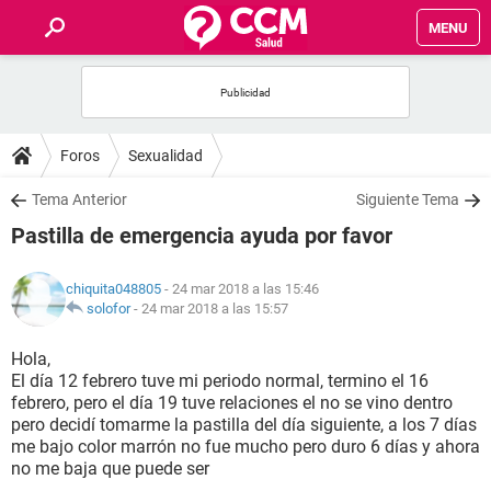
MENU
INICIO
FOROS
Foros
Sexualidad
SALUD
Tema Anterior
Siguiente Tema
Pastilla de emergencia ayuda por favor
FAMILIA
chiquita048805
- 24 mar 2018 a las 15:46
NUTRICIÓN
solofor
-
24 mar 2018 a las 15:57
Hola,
BIENESTAR
El día 12 febrero tuve mi periodo normal, termino el 16
febrero, pero el día 19 tuve relaciones el no se vino dentro
SEXUALIDAD
pero decidí tomarme la pastilla del día siguiente, a los 7 días
me bajo color marrón no fue mucho pero duro 6 días y ahora
no me baja que puede ser
GLOSARIO