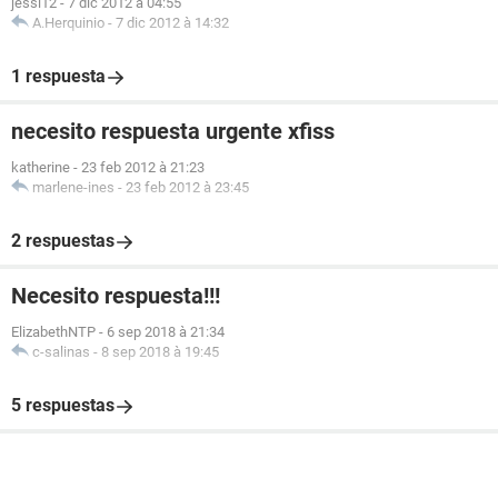
jessi12
-
7 dic 2012 à 04:55
A.Herquinio
-
7 dic 2012 à 14:32
1 respuesta
necesito respuesta urgente xfiss
katherine
-
23 feb 2012 à 21:23
marlene-ines
-
23 feb 2012 à 23:45
2 respuestas
Necesito respuesta!!!
ElizabethNTP
-
6 sep 2018 à 21:34
c-salinas
-
8 sep 2018 à 19:45
5 respuestas