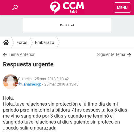
MENU
INICIO
FORUMS
Foros
Embarazo
SALUD
Tema Anterior
Siguiente Tema
Respuesta urgente
FAMILIA
Guisella
- 25 mar 2018 à 13:42
NUTRICIÓN
anainesgp
-
25 mar 2018 à 13:45
Hola,
BIENESTAR
Hola..tuve relaciones sin protección el último día de mi
periodo pero me tomé la píldora 7 hrs después..a los 5 días
SEXUALIDAD
me vino sangrado por 3 días y cuando me terminó el
sangrado tuve relaciones al día siguiente sin protección
..puedo salir embarazada
GLOSARIO