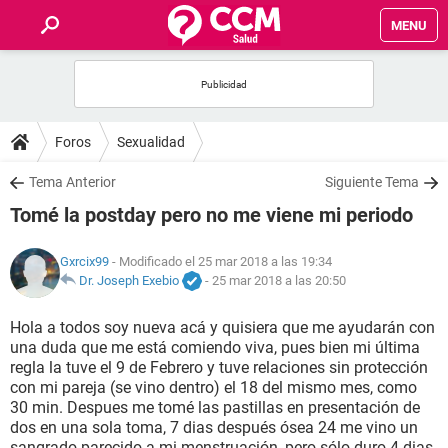
MENU
INICIO
FOROS
Foros
Sexualidad
SALUD
Tema Anterior
Siguiente Tema
Tomé la postday pero no me viene mi periodo
FAMILIA
Gxrcix99
- Modificado el 25 mar 2018 a las 19:34
NUTRICIÓN
Dr. Joseph Exebio
-
25 mar 2018 a las 20:50
Hola a todos soy nueva acá y quisiera que me ayudarán con
BIENESTAR
una duda que me está comiendo viva, pues bien mi última
regla la tuve el 9 de Febrero y tuve relaciones sin protección
SEXUALIDAD
con mi pareja (se vino dentro) el 18 del mismo mes, como
30 min. Despues me tomé las pastillas en presentación de
dos en una sola toma, 7 dias después ósea 24 me vino un
GLOSARIO
sangrado parecido a mi menstruación, pero sólo duro 4 dias,