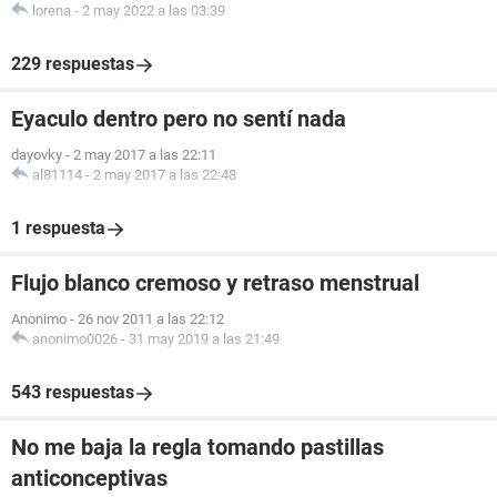
lorena
-
2 may 2022 a las 03:39
229 respuestas
Eyaculo dentro pero no sentí nada
dayovky
-
2 may 2017 a las 22:11
al81114
-
2 may 2017 a las 22:48
1 respuesta
Flujo blanco cremoso y retraso menstrual
Anonimo
-
26 nov 2011 a las 22:12
anonimo0026
-
31 may 2019 a las 21:49
543 respuestas
No me baja la regla tomando pastillas
anticonceptivas