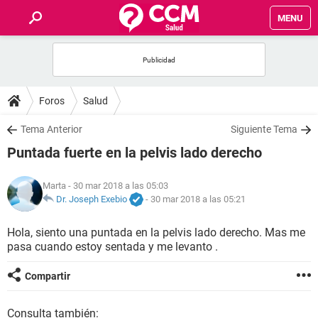
MENU
INICIO
FOROS
Foros
Salud
SALUD
Tema Anterior
Siguiente Tema
Puntada fuerte en la pelvis lado derecho
FAMILIA
Marta
- 30 mar 2018 a las 05:03
NUTRICIÓN
Dr. Joseph Exebio
-
30 mar 2018 a las 05:21
Hola, siento una puntada en la pelvis lado derecho. Mas me
BIENESTAR
pasa cuando estoy sentada y me levanto .
SEXUALIDAD
Compartir
GLOSARIO
Consulta también: