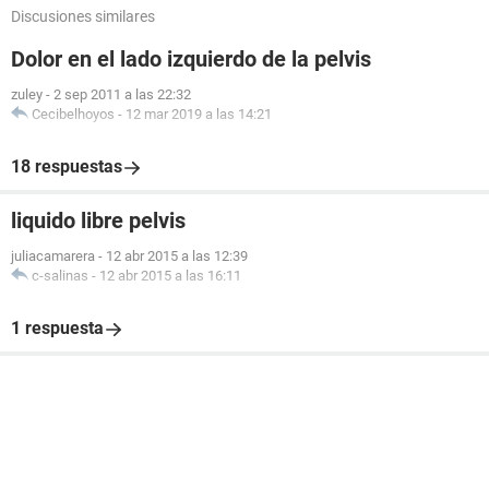
Discusiones similares
Dolor en el lado izquierdo de la pelvis
zuley
-
2 sep 2011 a las 22:32
Cecibelhoyos
-
12 mar 2019 a las 14:21
18 respuestas
liquido libre pelvis
juliacamarera
-
12 abr 2015 a las 12:39
c-salinas
-
12 abr 2015 a las 16:11
1 respuesta