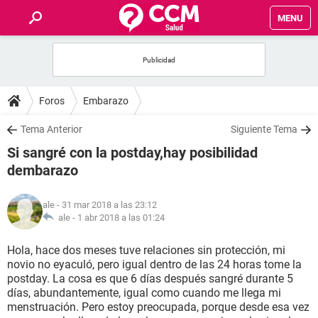
MENU
INICIO
FOROS
Foros
Embarazo
SALUD
Tema Anterior
Siguiente Tema
Si sangré con la postday,hay posibilidad
FAMILIA
dembarazo
NUTRICIÓN
ale
- 31 mar 2018 a las 23:12
ale -
1 abr 2018 a las 01:24
BIENESTAR
Hola, hace dos meses tuve relaciones sin protección, mi
novio no eyaculó, pero igual dentro de las 24 horas tome la
SEXUALIDAD
postday. La cosa es que 6 días después sangré durante 5
días, abundantemente, igual como cuando me llega mi
menstruación. Pero estoy preocupada, porque desde esa vez
GLOSARIO