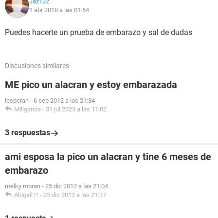
Jaz122
1 abr 2018 a las 01:54
Puedes hacerte un prueba de embarazo y sal de dudas
Discusiones similares
ME pico un alacran y estoy embarazada
lesperan
-
6 sep 2012 a las 21:34
Miligarcia
-
31 jul 2023 a las 11:02
3 respuestas
ami esposa la pico un alacran y tine 6 meses de
embarazo
melky moran
-
25 dic 2012 a las 21:04
Abigail P.
-
25 dic 2012 a las 21:37