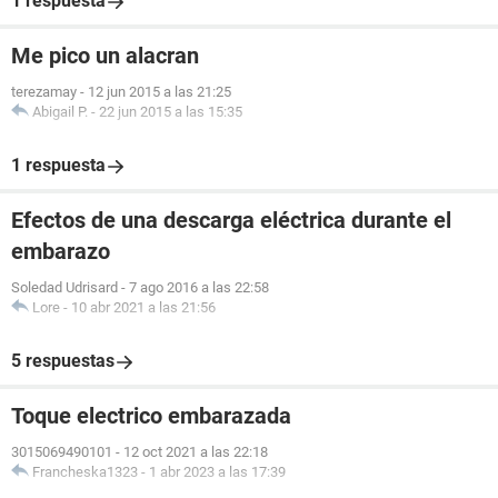
1 respuesta
Me pico un alacran
terezamay
-
12 jun 2015 a las 21:25
Abigail P.
-
22 jun 2015 a las 15:35
1 respuesta
Efectos de una descarga eléctrica durante el
embarazo
Soledad Udrisard
-
7 ago 2016 a las 22:58
Lore
-
10 abr 2021 a las 21:56
5 respuestas
Toque electrico embarazada
3015069490101
-
12 oct 2021 a las 22:18
Francheska1323
-
1 abr 2023 a las 17:39