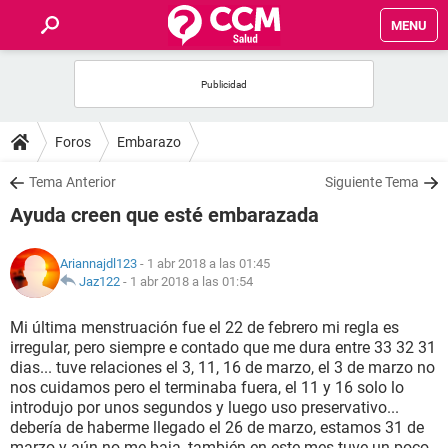
MENU
INICIO
FOROS
Foros
Embarazo
SALUD
Tema Anterior
Siguiente Tema
Ayuda creen que esté embarazada
FAMILIA
Ariannajdl123
- 1 abr 2018 a las 01:45
NUTRICIÓN
Jaz122
-
1 abr 2018 a las 01:54
Mi última menstruación fue el 22 de febrero mi regla es
BIENESTAR
irregular, pero siempre e contado que me dura entre 33 32 31
dias... tuve relaciones el 3, 11, 16 de marzo, el 3 de marzo no
SEXUALIDAD
nos cuidamos pero el terminaba fuera, el 11 y 16 solo lo
introdujo por unos segundos y luego uso preservativo...
debería de haberme llegado el 26 de marzo, estamos 31 de
GLOSARIO
marzo y aún no me baja, también en este mes tuve un poco