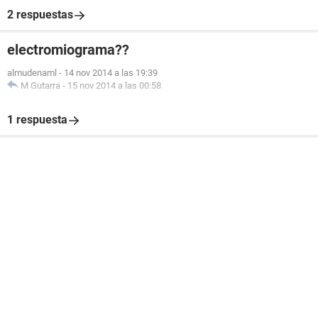
2 respuestas
electromiograma??
almudenaml
-
14 nov 2014 a las 19:39
M Gutarra
-
15 nov 2014 a las 00:58
1 respuesta