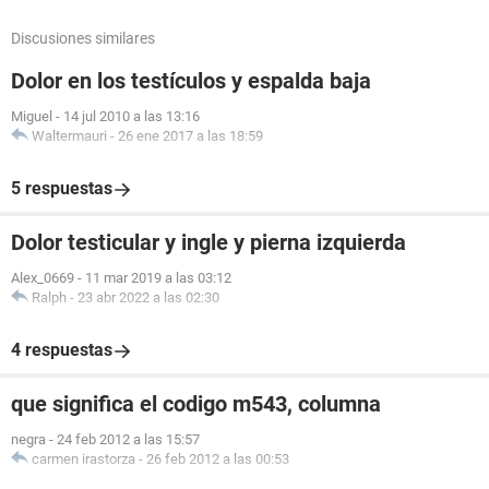
Discusiones similares
Dolor en los testículos y espalda baja
Miguel
-
14 jul 2010 a las 13:16
Waltermauri
-
26 ene 2017 a las 18:59
5 respuestas
Dolor testicular y ingle y pierna izquierda
Alex_0669
-
11 mar 2019 a las 03:12
Ralph
-
23 abr 2022 a las 02:30
4 respuestas
que significa el codigo m543, columna
negra
-
24 feb 2012 a las 15:57
carmen irastorza
-
26 feb 2012 a las 00:53