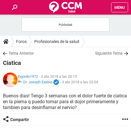
MENU
INICIO
FOROS
Foros
Profesionales de la salud
SALUD
Tema Anterior
Siguiente Tema
Ciatica
FAMILIA
Elgordo1972
- 3 abr 2018 a las 20:15
NUTRICIÓN
Dr. Joseph Exebio
-
3 abr 2018 a las 23:54
Buenos dias! Tengo 3 semanas con el dolor fuerte de ciatica
BIENESTAR
en la pierna q puedo tomar para el dojor primeramente y
tambien para desinflamar el nervio?
SEXUALIDAD
Compartir
GLOSARIO