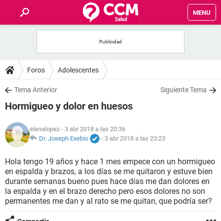
MENU
INICIO
FOROS
Foros
Adolescentes
SALUD
Tema Anterior
Siguiente Tema
Hormigueo y dolor en huesos
FAMILIA
elenalopez
- 3 abr 2018 a las 20:36
NUTRICIÓN
Dr. Joseph Exebio
-
3 abr 2018 a las 23:23
Hola tengo 19 años y hace 1 mes empece con un hormigueo
BIENESTAR
en espalda y brazos, a los días se me quitaron y estuve bien
durante semanas bueno pues hace días me dan dolores en
SEXUALIDAD
la espalda y en el brazo derecho pero esos dolores no son
permanentes me dan y al rato se me quitan, que podría ser?
GLOSARIO