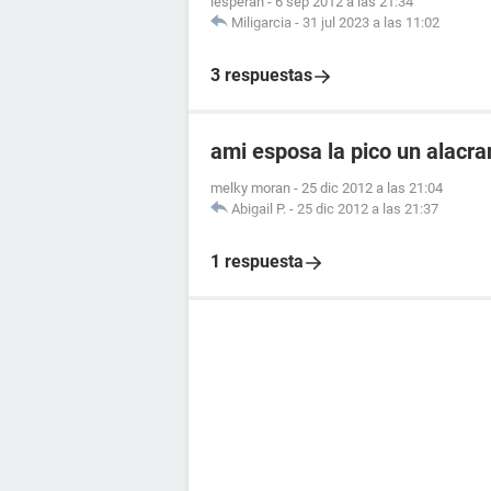
lesperan
-
6 sep 2012 a las 21:34
Miligarcia
-
31 jul 2023 a las 11:02
3 respuestas
ami esposa la pico un alacr
melky moran
-
25 dic 2012 a las 21:04
Abigail P.
-
25 dic 2012 a las 21:37
1 respuesta