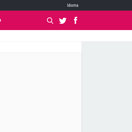
Idioma
O