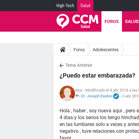
High-Tech
Salud
FOROS
SALUD
Foros
Adolescentes
Tema Anterior
¿Puedo estar embarazada?
Noa
- Modificado el 4 abr 2018 a las
Dr. Joseph Exebio
-
3 abr 201
Hola , haber , soy nueva aqui , pero 
4 dias y los senos los tengo hincha
en las lumbares solo a veces y antes
negativo , tuve relaciones con prote
favor