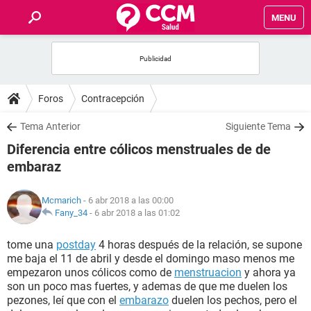
MENU
INICIO
FOROS
Foros
Contracepción
SALUD
Tema Anterior
Siguiente Tema
Diferencia entre cólicos menstruales de de
FAMILIA
embaraz
NUTRICIÓN
Mcmarich
- 6 abr 2018 a las 00:00
Fany_34
-
6 abr 2018 a las 01:02
BIENESTAR
tome una
postday
4 horas después de la relación, se supone
me baja el 11 de abril y desde el domingo maso menos me
SEXUALIDAD
empezaron unos cólicos como de
menstruacion
y ahora ya
son un poco mas fuertes, y ademas de que me duelen los
pezones, leí que con el
embarazo
duelen los pechos, pero el
GLOSARIO