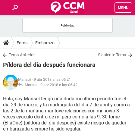
MENU
INICIO
FOROS
Foros
Embarazo
SALUD
Tema Anterior
Siguiente Tema
Píldora del día después funcionara
FAMILIA
Marisol
- 9 abr 2018 a las 06:21
NUTRICIÓN
Marisol -
9 abr 2018 a las 06:42
Hola, soy Marisol tengo una duda mi último período fue el
BIENESTAR
día 29 de marzo, y la madrugada del día 7 de abril y como a
las 2 de la mañana mantuve relaciones con mi novio 3
SEXUALIDAD
veces eyaculo dentro de mi pero como a las 9: 30 tome
(EllaOne) (píldora del día después) existe riesgo de quedar
embarazada siempre he sido regular.
GLOSARIO