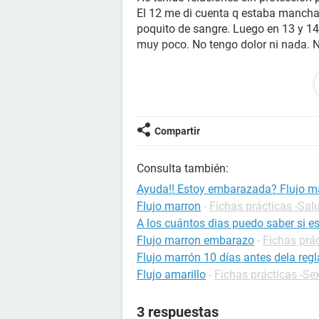
El 12 me di cuenta q estaba mancha
poquito de sangre. Luego en 13 y 
muy poco. No tengo dolor ni nada.
He leído sobre el manchado de impl
atípico de ni ovulacion?
Muchas gracias!
Compartir
Consulta también:
Ayuda!! Estoy embarazada? Flujo m
Flujo marron
-
Fichas prácticas -Sal
A los cuántos dias puedo saber si 
Flujo marron embarazo
-
Fichas prá
Flujo marrón 10 días antes dela regl
Flujo amarillo
-
Fichas prácticas -Se
3 respuestas