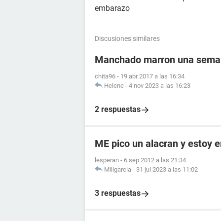
embarazo
Discusiones similares
Manchado marron una semana
chita96
-
19 abr 2017 a las 16:34
Helene
-
4 nov 2023 a las 16:23
2 respuestas
ME pico un alacran y estoy
lesperan
-
6 sep 2012 a las 21:34
Miligarcia
-
31 jul 2023 a las 11:02
3 respuestas