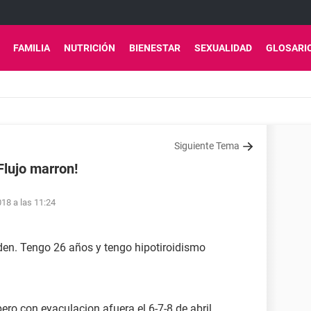
FAMILIA
NUTRICIÓN
BIENESTAR
SEXUALIDAD
GLOSARI
Siguiente Tema
lujo marron!
018 a las 11:24
en. Tengo 26 años y tengo hipotiroidismo
ero con eyaculacion afuera el 6-7-8 de abril.