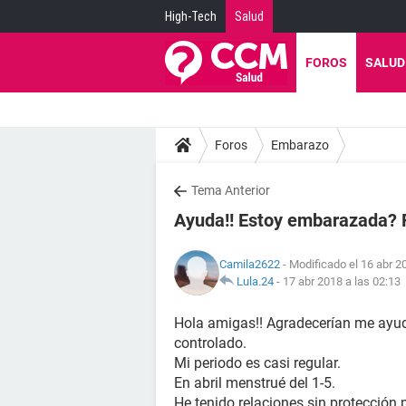
High-Tech
Salud
FOROS
SALUD
Foros
Embarazo
Tema Anterior
Ayuda!! Estoy embarazada? F
Camila2622
- Modificado el 16 abr 2
Lula.24
-
17 abr 2018 a las 02:13
Hola amigas!! Agradecerían me ayud
controlado.
Mi periodo es casi regular.
En abril menstrué del 1-5.
He tenido relaciones sin protección p