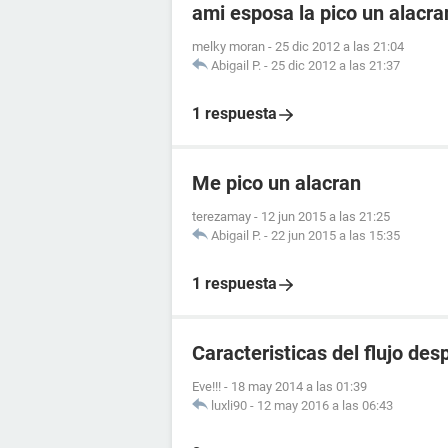
ami esposa la pico un alacr
melky moran
-
25 dic 2012 a las 21:04
Abigail P.
-
25 dic 2012 a las 21:37
1 respuesta
Me pico un alacran
terezamay
-
12 jun 2015 a las 21:25
Abigail P.
-
22 jun 2015 a las 15:35
1 respuesta
Caracteristicas del flujo de
Eve!!!
-
18 may 2014 a las 01:39
luxli90
-
12 may 2016 a las 06:43