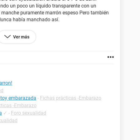
ndo un poco un líquido transparente con un
14 manche puramente marrón espeso Pero también
 Nunca había manchado así.
antación podría estar embarazada? O es algo
Ver más
arron!
ud
estoy embarazada
-
Fichas prácticas -Embarazo
cticas -Embarazo
a
✓
-
Foro sexualidad
xualidad