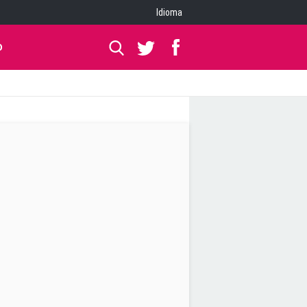
Idioma
O