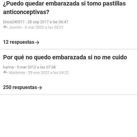
¿Puedo quedar embarazada si tomo pastillas
anticonceptivas?
Erica240517
-
28 sep 2017 a las 06:47
Jasmin
-
6 mar 2022 a las 03:31
12 respuestas
Por qué no quedo embarazada si no me cuido
karina
-
5 mar 2012 a las 07:38
Marlenne
-
29 ene 2022 a las 04:22
250 respuestas