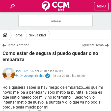
MENU
INICIO
FOROS
Foros
Sexualidad
SALUD
Tema Anterior
Siguiente Tema
Como estar de segura si puedo quedar o no
FAMILIA
embaraza
NUTRICIÓN
Sofii1822
- 25 abr 2018 a las 02:39
Dr. Joseph Exebio
-
25 abr 2018 a las 06:28
BIENESTAR
Hola quisiera saber si hay riesgo de embarazo...es que mi
novio me iba a penetrar y solo metio la puntita la cosa es
SEXUALIDAD
que sintio miedo por mi y no lo termino...luego volvio
intentar metio de nuevo la puntita y dijo que ya no podia
porque tenia miedo por mi
GLOSARIO