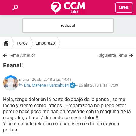
MENU
INICIO
FOROS
Foros
Embarazo
SALUD
Tema Anterior
Siguiente Tema
Enana!!
FAMILIA
Enana
- 26 abr 2018 a las 14:43
NUTRICIÓN
Dra. Marlene Huancahuari
-
26 abr 2018 a las 17:09
Hola, tengo dolor en la parte de abajo de la pansa , se me
BIENESTAR
incho y siento como latidos . Embarazada no puedo estar
porque hace poco me habian revisado con la maquina de la
SEXUALIDAD
ecografia, y hace 7 día ando con este dolor !!
Y no eh tenido relacion con nadie eso es lo raro, ayuda
porfaa!
GLOSARIO