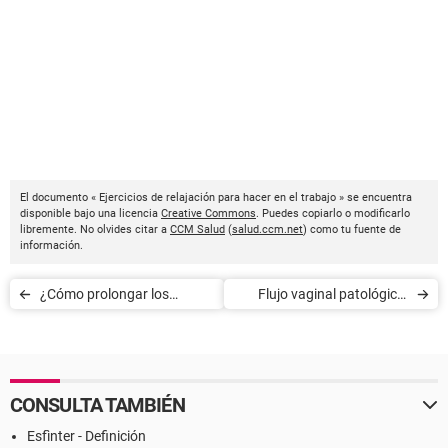
El documento « Ejercicios de relajación para hacer en el trabajo » se encuentra
disponible bajo una licencia
Creative Commons
. Puedes copiarlo o modificarlo
libremente. No olvides citar a
CCM Salud
(
salud.ccm.net
) como tu fuente de
información.
¿Cómo prolongar los
Flujo vaginal patológico:
beneficios de las
cuando debemos consultar
vacaciones?
CONSULTA TAMBIÉN
Esfìnter - Definición