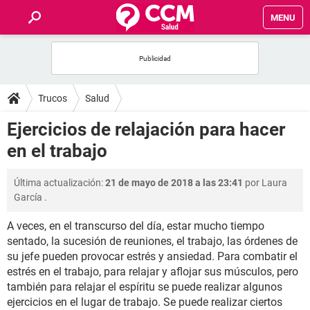
MENU
INICIO
FOROS
Trucos
Salud
SALUD
Ejercicios de relajación para hacer
en el trabajo
FAMILIA
Última actualización:
21 de mayo de 2018 a las 23:41
por
Laura
NUTRICIÓN
García
.
A veces, en el transcurso del día, estar mucho tiempo
BIENESTAR
sentado, la sucesión de reuniones, el trabajo, las órdenes de
su jefe pueden provocar estrés y ansiedad. Para combatir el
SEXUALIDAD
estrés en el trabajo, para relajar y aflojar sus músculos, pero
también para relajar el espíritu se puede realizar algunos
GLOSARIO
ejercicios en el lugar de trabajo. Se puede realizar ciertos