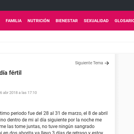
FAMILIA
NUTRICIÓN
BIENESTAR
SEXUALIDAD
GLOSARI
Siguiente Tema
ía fértil
6 abr 2018 a las 17:10
timo periodo fue del 28 al 31 de marzo, el 8 de abril
ino dentro de mi al día siguiente por la noche me
s me las tome juntas, no tuve ningún sangrado
 en dos ahorita ya llevo 3 días de retraso y estoy