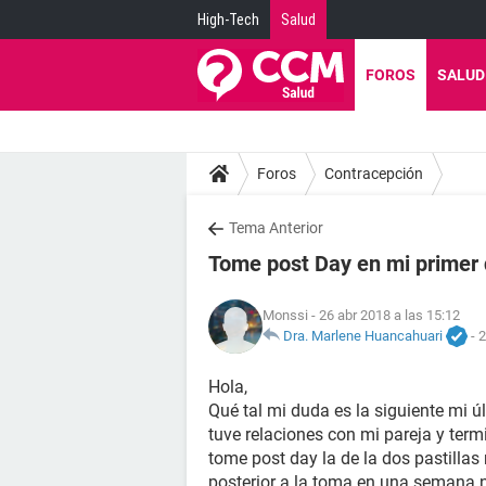
High-Tech
Salud
FOROS
SALUD
Foros
Contracepción
Tema Anterior
Tome post Day en mi primer d
Monssi
- 26 abr 2018 a las 15:12
Dra. Marlene Huancahuari
-
2
Hola,
Qué tal mi duda es la siguiente mi úl
tuve relaciones con mi pareja y term
tome post day la de la dos pastilla
posterior a la toma en una semana ni