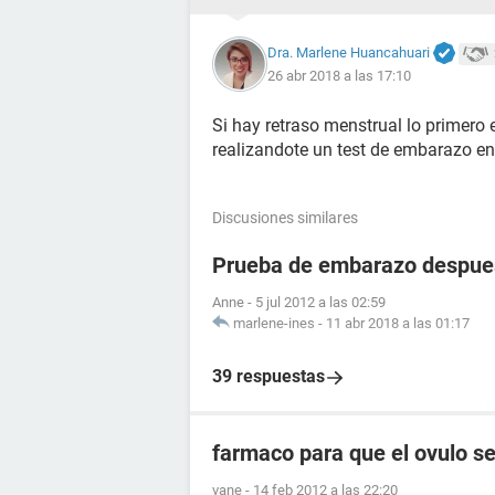
Dra. Marlene Huancahuari
26 abr 2018 a las 17:10
Si hay retraso menstrual lo primero 
realizandote un test de embarazo en
Discusiones similares
Prueba de embarazo despues
Anne
-
5 jul 2012 a las 02:59
marlene-ines
-
11 abr 2018 a las 01:17
39 respuestas
farmaco para que el ovulo se
vane
-
14 feb 2012 a las 22:20