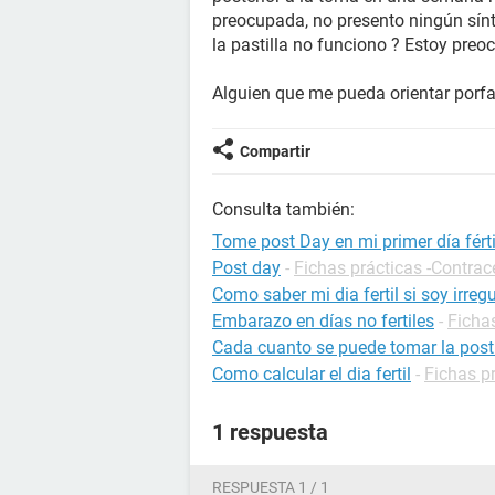
preocupada, no presento ningún sínt
la pastilla no funciono ? Estoy preo
Alguien que me pueda orientar porf
Compartir
Consulta también:
Tome post Day en mi primer día férti
Post day
-
Fichas prácticas -Contra
Como saber mi dia fertil si soy irregu
Embarazo en días no fertiles
-
Ficha
Cada cuanto se puede tomar la post
Como calcular el dia fertil
-
Fichas p
1 respuesta
RESPUESTA 1 / 1