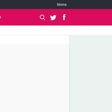
Idioma
O