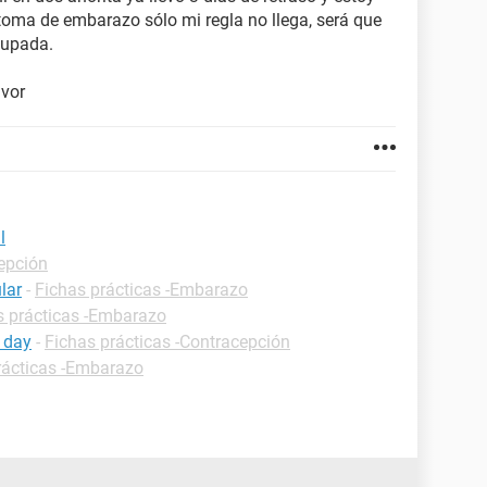
oma de embarazo sólo mi regla no llega, será que
cupada.
avor
l
cepción
lar
-
Fichas prácticas -Embarazo
s prácticas -Embarazo
 day
-
Fichas prácticas -Contracepción
rácticas -Embarazo