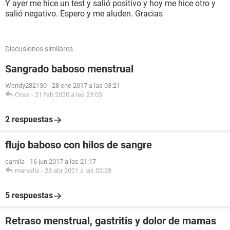
Y ayer me hice un test y salió positivo y hoy me hice otro y
salió negativo. Espero y me aluden. Gracias
Discusiones similares
Sangrado baboso menstrual
Wendy282130
-
28 ene 2017 a las 03:21
Criss
-
21 feb 2020 a las 23:03
2 respuestas
flujo baboso con hilos de sangre
camila
-
16 jun 2017 a las 21:17
marvelis
-
28 abr 2021 a las 02:28
5 respuestas
Retraso menstrual, gastritis y dolor de mamas