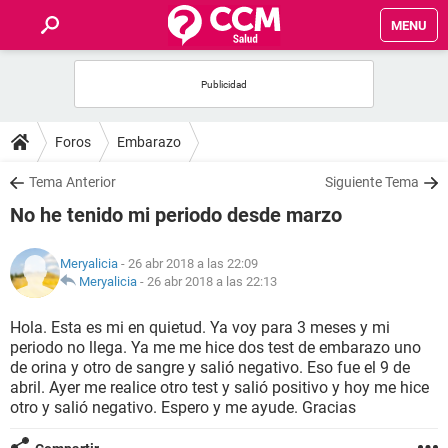
MENU
INICIO
FOROS
Foros
Embarazo
SALUD
Tema Anterior
Siguiente Tema
No he tenido mi periodo desde marzo
FAMILIA
Meryalicia
- 26 abr 2018 a las 22:09
NUTRICIÓN
Meryalicia
-
26 abr 2018 a las 22:13
Hola. Esta es mi en quietud. Ya voy para 3 meses y mi
BIENESTAR
periodo no llega. Ya me me hice dos test de embarazo uno
de orina y otro de sangre y salió negativo. Eso fue el 9 de
SEXUALIDAD
abril. Ayer me realice otro test y salió positivo y hoy me hice
otro y salió negativo. Espero y me ayude. Gracias
GLOSARIO