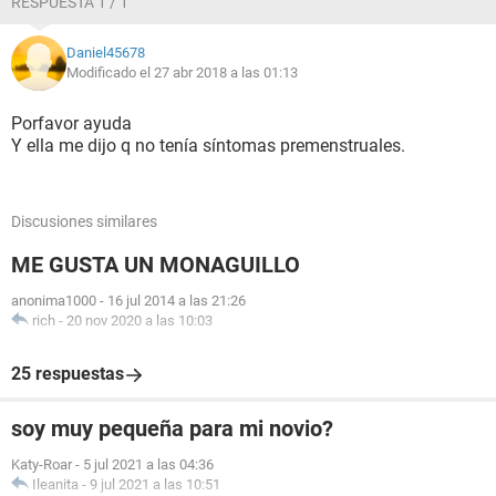
RESPUESTA 1 / 1
Daniel45678
Modificado el 27 abr 2018 a las 01:13
Porfavor ayuda
Y ella me dijo q no tenía síntomas premenstruales.
Discusiones similares
ME GUSTA UN MONAGUILLO
anonima1000
-
16 jul 2014 a las 21:26
rich
-
20 nov 2020 a las 10:03
25 respuestas
soy muy pequeña para mi novio?
Katy-Roar
-
5 jul 2021 a las 04:36
Ileanita
-
9 jul 2021 a las 10:51