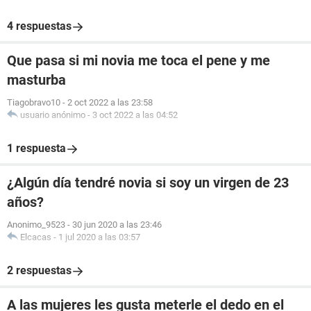
4 respuestas
Que pasa si mi novia me toca el pene y me
masturba
Tiagobravo10
-
2 oct 2022 a las 23:58
usuario anónimo
-
3 oct 2022 a las 04:52
1 respuesta
¿Algún día tendré novia si soy un virgen de 23
años?
Anonimo_9523
-
30 jun 2020 a las 23:46
Elcacas
-
1 jul 2020 a las 03:57
2 respuestas
A las mujeres les gusta meterle el dedo en el