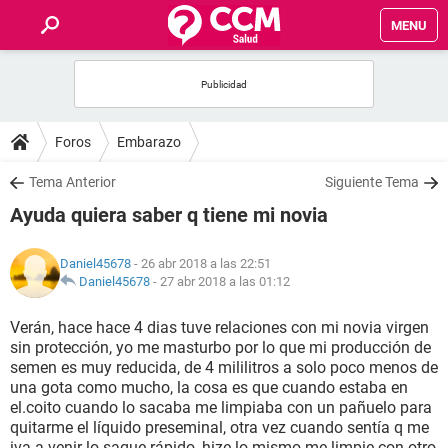
MENU
INICIO
FOROS
Foros
Embarazo
SALUD
Tema Anterior
Siguiente Tema
Ayuda quiera saber q tiene mi novia
FAMILIA
Daniel45678
- 26 abr 2018 a las 22:51
NUTRICIÓN
Daniel45678
-
27 abr 2018 a las 01:12
Verán, hace hace 4 dias tuve relaciones con mi novia virgen
BIENESTAR
sin protección, yo me masturbo por lo que mi producción de
semen es muy reducida, de 4 mililitros a solo poco menos de
SEXUALIDAD
una gota como mucho, la cosa es que cuando estaba en
el.coito cuando lo sacaba me limpiaba con un pañuelo para
quitarme el líquido preseminal, otra vez cuando sentía q me
GLOSARIO
iva a venir lo saque rápido, hize lo mismo me limpie con otro