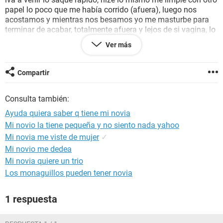
papel lo poco que me había corrido (afuera), luego nos
acostamos y mientras nos besamos yo me masturbe para
terminar de acabar, totalmente afuera y lejos de si vagina, lo
malo esque ella viene presentando síntomas de embarazo,
Ver más
náuseas, vómitos, ganas frecuentes de orinar, yo realmente
creo q esta asustada y ansiosa, no sabemos de su periodo
pk a ella le vine entre finales y comienzos de mes y nada
Compartir
más desde el coito han pasado 4 dias me parece ridículo
todo esto así que quisiera saber si es el miedo de mi novia el
Consulta también:
que esta creando un embarazo psicológico.
Ayuda quiera saber q tiene mi novia
Mi novio la tiene pequeña y no siento nada yahoo
Mi novia me viste de mujer
✓
Mi novio me dedea
Mi novia quiere un trio
Los monaguillos pueden tener novia
1 respuesta