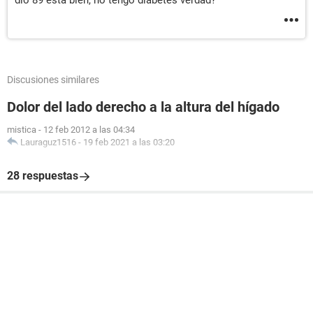
dio 89 esta bien, no tengo diabetes verdad?
Discusiones similares
Dolor del lado derecho a la altura del hígado
mistica
-
12 feb 2012 a las 04:34
Lauraguz1516
-
19 feb 2021 a las 03:20
28 respuestas