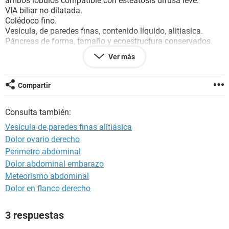
ambos lóbulos compatible con esteatosis difusa leve.
VIA biliar no dilatada.
Colédoco fino.
Vesícula, de paredes finas, contenido líquido, alitiasica.
Páncreas de forma, tamaño y ecoestructura conservados.
Bazo homogéneo. DL: 105 MM.
Ver más
Ambos riñones de forma, tamaño y ecoestructura
conservados.
No se observan imágenes litiasicas ni dilatación
Compartir
pielocalicial.
Consulta también:
Vesícula de paredes finas alitiásica
Dolor ovario derecho
Perimetro abdominal
Dolor abdominal embarazo
Meteorismo abdominal
Dolor en flanco derecho
3 respuestas