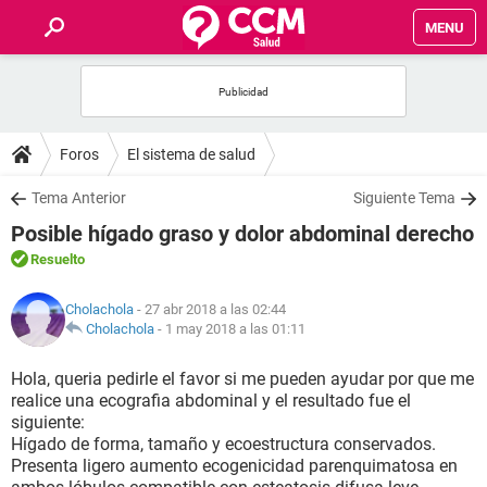
MENU
INICIO
FOROS
Foros
El sistema de salud
SALUD
Tema Anterior
Siguiente Tema
Posible hígado graso y dolor abdominal derecho
FAMILIA
Resuelto
NUTRICIÓN
Cholachola
- 27 abr 2018 a las 02:44
Cholachola
-
1 may 2018 a las 01:11
BIENESTAR
Hola, queria pedirle el favor si me pueden ayudar por que me
realice una ecografia abdominal y el resultado fue el
SEXUALIDAD
siguiente:
Hígado de forma, tamaño y ecoestructura conservados.
Presenta ligero aumento ecogenicidad parenquimatosa en
GLOSARIO