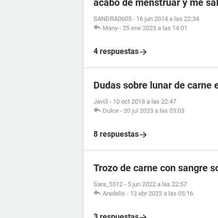
acabo de menstruar y me sal
SANDRA0605
-
16 jun 2014 a las 22:34
Many
-
25 ene 2023 a las 14:01
4 respuestas
Dudas sobre lunar de carne 
Javi3
-
10 oct 2018 a las 22:47
Dulce
-
20 jul 2023 a las 03:03
8 respuestas
Trozo de carne con sangre s
Sara_5512
-
5 jun 2022 a las 22:57
Aradelis
-
13 abr 2023 a las 05:16
3 respuestas