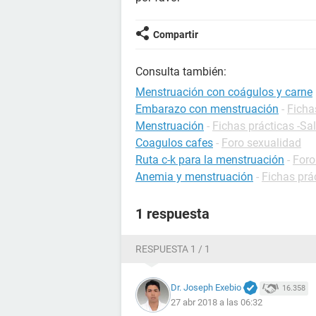
Compartir
Consulta también:
Menstruación con coágulos y carne
Embarazo con menstruación
-
Ficha
Menstruación
-
Fichas prácticas -Sa
Coagulos cafes
-
Foro sexualidad
Ruta c-k para la menstruación
-
Foro
Anemia y menstruación
-
Fichas prác
1 respuesta
RESPUESTA 1 / 1
Dr. Joseph Exebio
16.358
27 abr 2018 a las 06:32