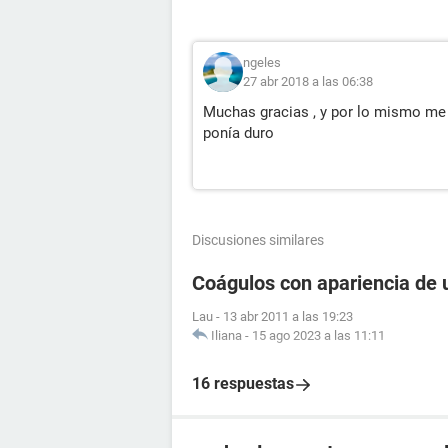
ngeles
27 abr 2018 a las 06:38
Muchas gracias , y por lo mismo me 
ponía duro
Discusiones similares
Coágulos con apariencia de 
Lau
-
13 abr 2011 a las 19:23
Iliana
-
15 ago 2023 a las 11:11
16 respuestas