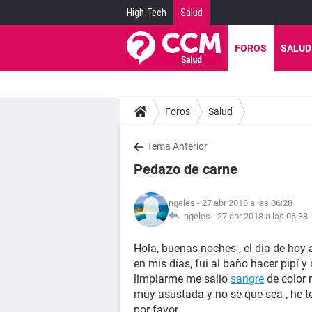
High-Tech
Salud
FOROS
SALUD
Foros
Salud
Tema Anterior
Pedazo de carne
ngeles
- 27 abr 2018 a las 06:28
ngeles -
27 abr 2018 a las 06:38
Hola, buenas noches , el día de hoy
en mis días, fui al baño hacer pipí y
limpiarme me salio
sangre
de color r
muy asustada y no se que sea , he 
por favor