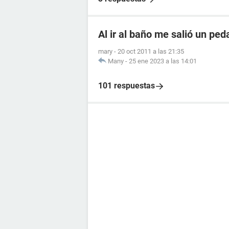
Al ir al baño me salió un pe
mary
-
20 oct 2011 a las 21:35
Many
-
25 ene 2023 a las 14:01
101 respuestas