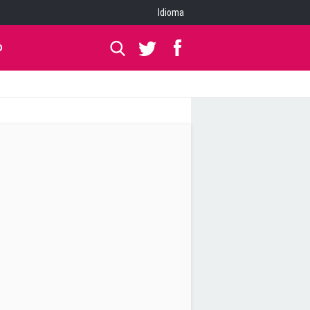
Idioma
O