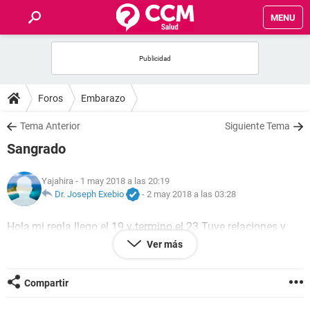
MENU
INICIO
FOROS
Foros
Embarazo
SALUD
Tema Anterior
Siguiente Tema
Sangrado
FAMILIA
Yajahira
- 1 may 2018 a las 20:19
NUTRICIÓN
Dr. Joseph Exebio
-
2 may 2018 a las 03:28
Hola,mi regla llego el 19 y termino el 23.Tuve relaciones y
BIENESTAR
eyaculó adentro y ayer me vino sangrado q hasta hoy lo
Ver más
tengo. Ayudanme puedo quedar embarazada
SEXUALIDAD
Compartir
GLOSARIO