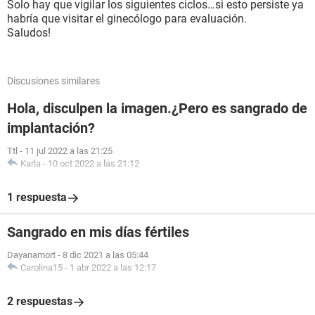
Solo hay que vigilar los siguientes ciclos…si esto persiste ya
habría que visitar el ginecólogo para evaluación.
Saludos!
Discusiones similares
Hola, disculpen la imagen.¿Pero es sangrado de
implantación?
Ttl
-
11 jul 2022 a las 21:25
Karla
-
10 oct 2022 a las 21:12
1 respuesta
Sangrado en mis días fértiles
Dayanamort
-
8 dic 2021 a las 05:44
Carolina15
-
1 abr 2022 a las 12:17
2 respuestas