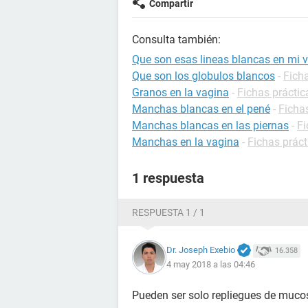
Compartir
Consulta también:
Que son esas lineas blancas en mi 
Que son los globulos blancos
-
Ficha
Granos en la vagina
-
Fichas práctic
Manchas blancas en el pené
-
Ficha
Manchas blancas en las piernas
-
Fi
Manchas en la vagina
-
Fichas práct
1 respuesta
RESPUESTA 1 / 1
Dr. Joseph Exebio
16.358
4 may 2018 a las 04:46
Pueden ser solo repliegues de muco