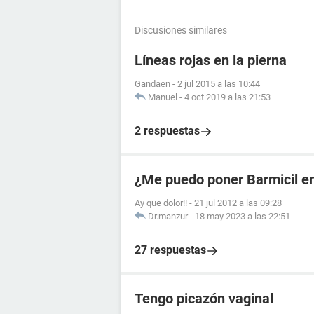
Discusiones similares
Líneas rojas en la pierna
Gandaen
-
2 jul 2015 a las 10:44
Manuel
-
4 oct 2019 a las 21:53
2 respuestas
¿Me puedo poner Barmicil en
Ay que dolor!!
-
21 jul 2012 a las 09:28
Dr.manzur
-
18 may 2023 a las 22:51
27 respuestas
Tengo picazón vaginal