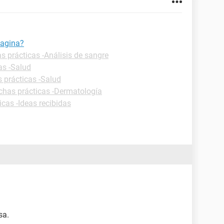
vagina?
s prácticas -Análisis de sangre
as -Salud
s prácticas -Salud
chas prácticas -Dermatología
icas -Ideas recibidas
sa.