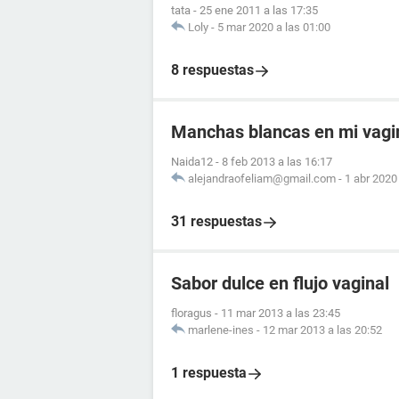
tata
-
25 ene 2011 a las 17:35
Loly
-
5 mar 2020 a las 01:00
8 respuestas
Manchas blancas en mi vagi
Naida12
-
8 feb 2013 a las 16:17
alejandraofeliam@gmail.com
-
1 abr 2020
31 respuestas
Sabor dulce en flujo vaginal
floragus
-
11 mar 2013 a las 23:45
marlene-ines
-
12 mar 2013 a las 20:52
1 respuesta