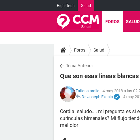
High-Tech
Salud
FOROS
SALUD
Foros
Salud
Tema Anterior
Que son esas lineas blancas
Tatiana.ardila
- 4 may 2018 a las 02:
Dr. Joseph Exebio
-
4 may 201
Cordial saludo.... mi pregunta es si
curínculas himenales? Mi flujo tiend
mal olor