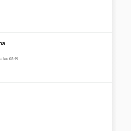
na
 a las 05:49