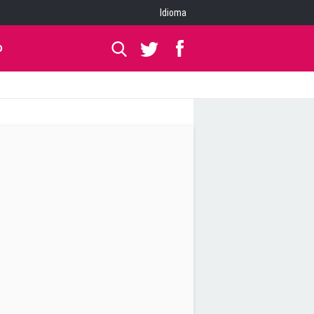
Idioma
O