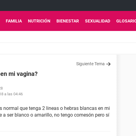
FAMILIA
NUTRICIÓN
BIENESTAR
SEXUALIDAD
GLOSARI
Siguiente Tema
 en mi vagina?
28
8 a las 04:46
 es normal que tenga 2 lineas o hebras blancas en mi
e a ser blanco o amarillo, no tengo comesón pero sí