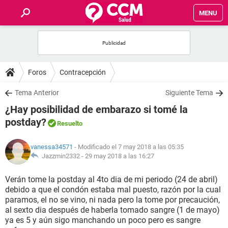
MENU
INICIO
FOROS
Foros
Contracepción
SALUD
Tema Anterior
Siguiente Tema
¿Hay posibilidad de embarazo si tomé la
FAMILIA
postday?
Resuelto
NUTRICIÓN
vanessa34571
- Modificado el 7 may 2018 a las 05:35
Jazzmin2332 -
29 may 2018 a las 16:27
BIENESTAR
Verán tome la postday al 4to dia de mi periodo (24 de abril)
debido a que el condón estaba mal puesto, razón por la cual
SEXUALIDAD
paramos, el no se vino, ni nada pero la tome por precaución,
al sexto dia después de haberla tomado sangre (1 de mayo)
ya es 5 y aún sigo manchando un poco pero es sangre
GLOSARIO