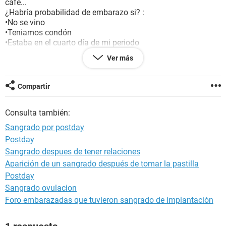
cafe...
¿Habría probabilidad de embarazo si? :
•No se vino
•Teniamos condón
•Estaba en el cuarto día de mi periodo
•Tome la ppms
Ver más
¿Yo soy irregular y en los periodos pasados tuve un retraso
de 10 días segun una app, debo alarmarme si se me retrasa
denuevo aún más?
Compartir
Consulta también:
Sangrado por postday
Postday
Sangrado despues de tener relaciones
Aparición de un sangrado después de tomar la pastilla
Postday
Sangrado ovulacion
Foro embarazadas que tuvieron sangrado de implantación