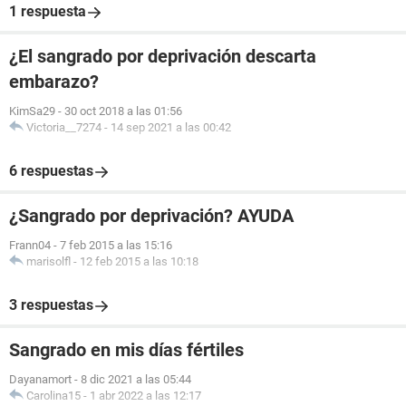
1 respuesta
¿El sangrado por deprivación descarta
embarazo?
KimSa29
-
30 oct 2018 a las 01:56
Victoria__7274
-
14 sep 2021 a las 00:42
6 respuestas
¿Sangrado por deprivación? AYUDA
Frann04
-
7 feb 2015 a las 15:16
marisolfl
-
12 feb 2015 a las 10:18
3 respuestas
Sangrado en mis días fértiles
Dayanamort
-
8 dic 2021 a las 05:44
Carolina15
-
1 abr 2022 a las 12:17