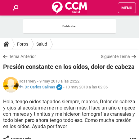
MENU
INICIO
FOROS
Foros
Salud
SALUD
Tema Anterior
Siguiente Tema
Presión constante en los oídos, dolor de cabeza
FAMILIA
Rossmery
- 9 may 2018 a las 23:22
NUTRICIÓN
Dr. Carlos Salinas
-
10 may 2018 a las 02:36
Hola, tengo oídos tapados siempre, mareos, Dolor de cabeza
BIENESTAR
y ojos al acostarme me molestan más. Hace un año empecé
con mareos y tinnitus y me hicieron tomografías craneales y
SEXUALIDAD
todo bien pero ahora tengo todo eso. Como mucha presión
en los oídos. Ayuda por favor
GLOSARIO