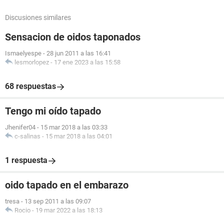
Discusiones similares
Sensacion de oidos taponados
Ismaelyespe
-
28 jun 2011 a las 16:41
lesmorlopez
-
17 ene 2023 a las 15:58
68 respuestas
Tengo mi oído tapado
Jhenifer04
-
15 mar 2018 a las 03:33
c-salinas
-
15 mar 2018 a las 04:01
1 respuesta
oido tapado en el embarazo
tresa
-
13 sep 2011 a las 09:07
Rocio
-
19 mar 2022 a las 18:13