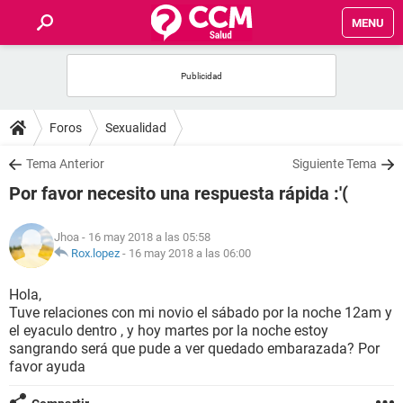
MENU
INICIO
FOROS
Foros
Sexualidad
SALUD
Tema Anterior
Siguiente Tema
Por favor necesito una respuesta rápida :'(
FAMILIA
Jhoa
- 16 may 2018 a las 05:58
NUTRICIÓN
Rox.lopez
-
16 may 2018 a las 06:00
Hola,
BIENESTAR
Tuve relaciones con mi novio el sábado por la noche 12am y
el eyaculo dentro , y hoy martes por la noche estoy
SEXUALIDAD
sangrando será que pude a ver quedado embarazada? Por
favor ayuda
GLOSARIO