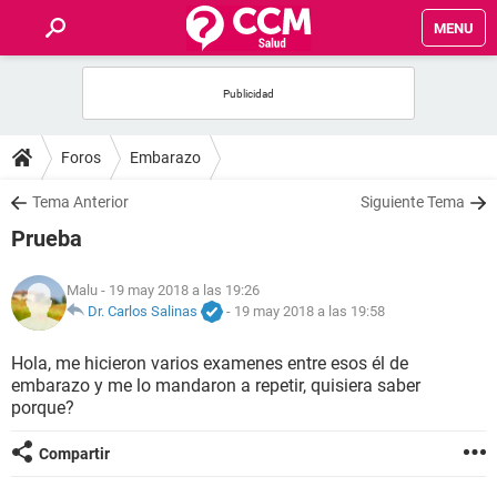
MENU
INICIO
FOROS
Foros
Embarazo
SALUD
Tema Anterior
Siguiente Tema
Prueba
FAMILIA
Malu
- 19 may 2018 a las 19:26
NUTRICIÓN
Dr. Carlos Salinas
-
19 may 2018 a las 19:58
Hola, me hicieron varios examenes entre esos él de
BIENESTAR
embarazo y me lo mandaron a repetir, quisiera saber
porque?
SEXUALIDAD
Compartir
GLOSARIO