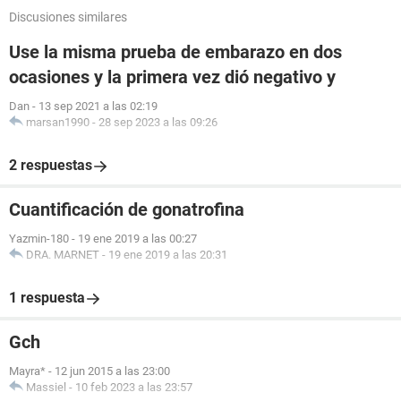
Discusiones similares
Use la misma prueba de embarazo en dos
ocasiones y la primera vez dió negativo y
Dan
-
13 sep 2021 a las 02:19
marsan1990
-
28 sep 2023 a las 09:26
2 respuestas
Cuantificación de gonatrofina
Yazmin-180
-
19 ene 2019 a las 00:27
DRA. MARNET
-
19 ene 2019 a las 20:31
1 respuesta
Gch
Mayra*
-
12 jun 2015 a las 23:00
Massiel
-
10 feb 2023 a las 23:57