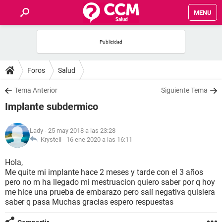
MENU
INICIO
FOROS
Foros
Salud
SALUD
Tema Anterior
Siguiente Tema
Implante subdermico
FAMILIA
Lady
- 25 may 2018 a las 23:28
NUTRICIÓN
Krystell -
16 ene 2020 a las 16:11
Hola,
BIENESTAR
Me quite mi implante hace 2 meses y tarde con el 3 años
pero no m ha llegado mi mestruacion quiero saber por q hoy
SEXUALIDAD
me hice una prueba de embarazo pero salí negativa quisiera
saber q pasa Muchas gracias espero respuestas
GLOSARIO