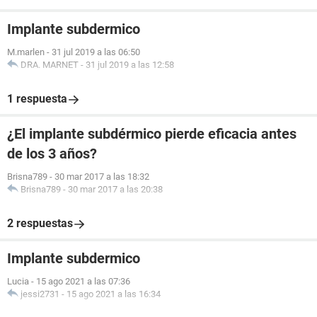
Implante subdermico
M.marlen
-
31 jul 2019 a las 06:50
DRA. MARNET
-
31 jul 2019 a las 12:58
1 respuesta
¿El implante subdérmico pierde eficacia antes
de los 3 años?
Brisna789
-
30 mar 2017 a las 18:32
Brisna789
-
30 mar 2017 a las 20:38
2 respuestas
Implante subdermico
Lucia
-
15 ago 2021 a las 07:36
jessi2731
-
15 ago 2021 a las 16:34