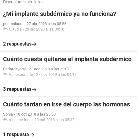
Discusiones similares
¿Mi implante subdérmico ya no funciona?
prismalaura
-
27 abr 2018 a las 05:56
Claudia
-
20 dic 2020 a las 00:10
2 respuestas
Cuánto cuesta quitarse el implante subdérmico
PerlaMayoral
-
21 ago 2018 a las 22:07
Vanesaduarte
-
27 nov 2019 a las 04:17
3 respuestas
Cuánto tardan en irse del cuerpo las hormonas
Sonia
-
18 oct 2018 a las 23:30
marlene-ines
-
19 oct 2018 a las 05:32
1 respuesta