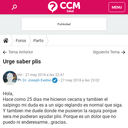
MENU
INICIO
FOROS
Foros
Parto
SALUD
Tema Anterior
Siguiente Tema
Urge saber plis
FAMILIA
Viri
- 27 may 2018 a las 22:47
NUTRICIÓN
Dr. Joseph Exebio
-
27 may 2018 a las 23:02
Hola,
BIENESTAR
Hace como 25 dias me hicieron cecaria y tambien el
salpingo mi duda es a un sigo reglando es normal que siga.
SEXUALIDAD
Y tambien me duele donde me pusieron la raquia porque
sera.me pudieran ayudar plis. Porque es un dolor que no
puedo ni enderesarme...gracias..
GLOSARIO