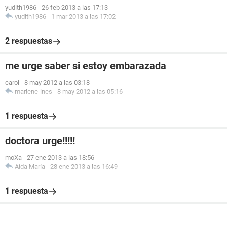
yudith1986
-
26 feb 2013 a las 17:13
yudith1986
-
1 mar 2013 a las 17:02
2 respuestas
me urge saber si estoy embarazada
carol
-
8 may 2012 a las 03:18
marlene-ines
-
8 may 2012 a las 05:16
1 respuesta
doctora urge!!!!!
moXa
-
27 ene 2013 a las 18:56
Aída María
-
28 ene 2013 a las 16:49
1 respuesta