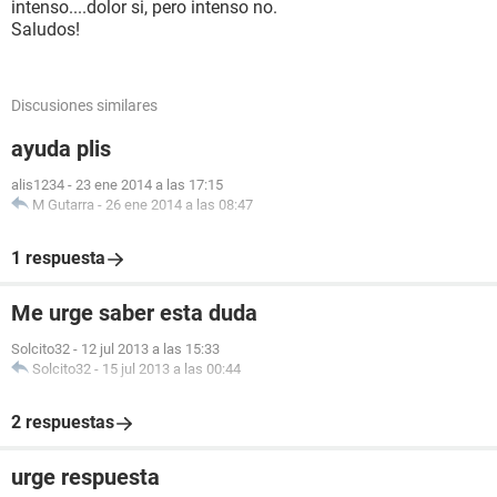
intenso....dolor si, pero intenso no.
Saludos!
Discusiones similares
ayuda plis
alis1234
-
23 ene 2014 a las 17:15
M Gutarra
-
26 ene 2014 a las 08:47
1 respuesta
Me urge saber esta duda
Solcito32
-
12 jul 2013 a las 15:33
Solcito32
-
15 jul 2013 a las 00:44
2 respuestas
urge respuesta