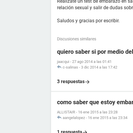
Realizate un test de embarazo en s
relación sexual y salir de dudas sob
Saludos y gracias por escribir.
Discusiones similares
quiero saber si por medio de
jaacqui
-
27 ago 2014 a las 01:41
c-salinas
-
3 dic 2014 a las 17:42
3 respuestas
como saber que estoy embara
ALLISTAIR
-
16 ene 2015 a las 23:28
aangelalopez
-
16 ene 2015 a las 23:34
1 respuesta