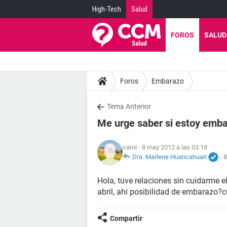
High-Tech
Salud
FOROS
SALUD
Foros
Embarazo
Tema Anterior
Me urge saber si estoy emb
carol
- 8 may 2012 a las 03:18
Dra. Marlene Huancahuari
-
8
Hola, tuve relaciones sin cuidarme 
abril, ahi posibilidad de embarazo
Compartir