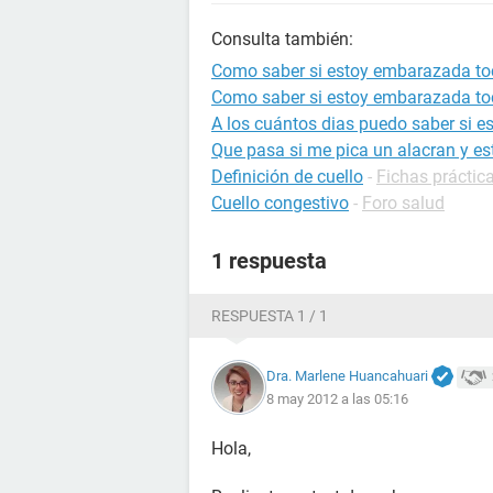
Consulta también:
Como saber si estoy embarazada to
Como saber si estoy embarazada to
A los cuántos dias puedo saber si 
Que pasa si me pica un alacran y 
Definición de cuello
-
Fichas práctica
Cuello congestivo
-
Foro salud
1 respuesta
RESPUESTA 1 / 1
Dra. Marlene Huancahuari
8 may 2012 a las 05:16
Hola,