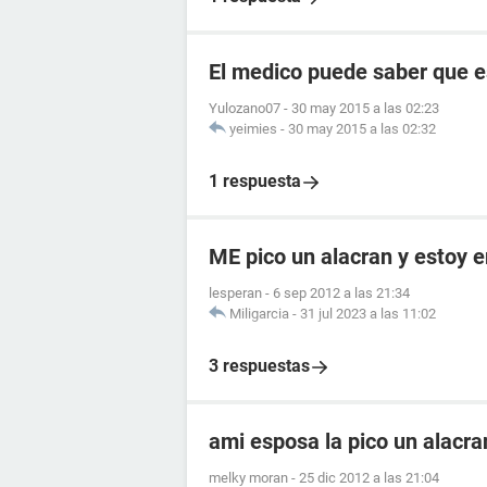
El medico puede saber que
Yulozano07
-
30 may 2015 a las 02:23
yeimies
-
30 may 2015 a las 02:32
1 respuesta
ME pico un alacran y estoy
lesperan
-
6 sep 2012 a las 21:34
Miligarcia
-
31 jul 2023 a las 11:02
3 respuestas
ami esposa la pico un alacr
melky moran
-
25 dic 2012 a las 21:04