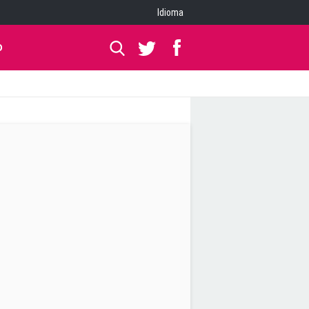
Idioma
O