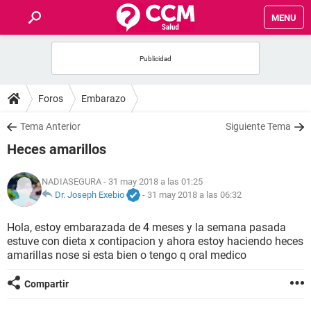
MENU
INICIO
FOROS
Foros
Embarazo
SALUD
Tema Anterior
Siguiente Tema
Heces amarillos
FAMILIA
NADIASEGURA
- 31 may 2018 a las 01:25
NUTRICIÓN
Dr. Joseph Exebio
-
31 may 2018 a las 06:32
Hola, estoy embarazada de 4 meses y la semana pasada
BIENESTAR
estuve con dieta x contipacion y ahora estoy haciendo heces
amarillas nose si esta bien o tengo q oral medico
SEXUALIDAD
Compartir
GLOSARIO