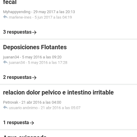
fecal
Myhappyending
-
29 may 2017 a las 20:13
marlene-ines
-
5 jun 2017 a las 04:19
3 respuestas
Deposiciones Flotantes
juanan34
-
5 may 2016 a las 09:20
juanan34
-
5 may 2016 a las 17:28
2 respuestas
relacion dolor pelvico e intestino irritable
Petrovak
-
21 abr 2016 a las 04:00
usuario anónimo
-
21 abr 2016 a las 05:07
1 respuesta