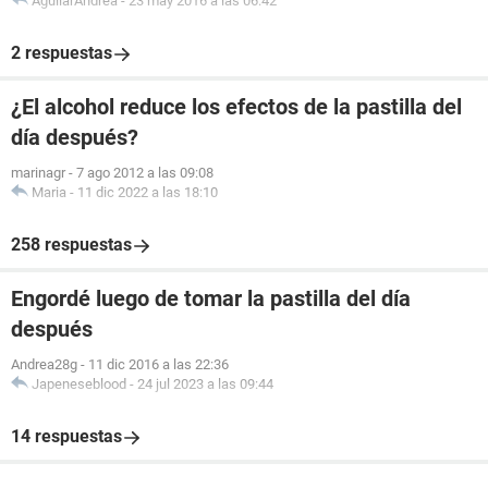
AguilarAndrea
-
23 may 2016 a las 06:42
2 respuestas
¿El alcohol reduce los efectos de la pastilla del
día después?
marinagr
-
7 ago 2012 a las 09:08
Maria
-
11 dic 2022 a las 18:10
258 respuestas
Engordé luego de tomar la pastilla del día
después
Andrea28g
-
11 dic 2016 a las 22:36
Japeneseblood
-
24 jul 2023 a las 09:44
14 respuestas