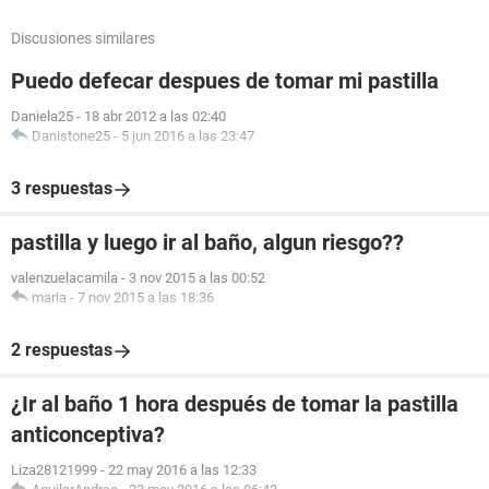
Discusiones similares
Puedo defecar despues de tomar mi pastilla
Daniela25
-
18 abr 2012 a las 02:40
Danistone25
-
5 jun 2016 a las 23:47
3 respuestas
pastilla y luego ir al baño, algun riesgo??
valenzuelacamila
-
3 nov 2015 a las 00:52
maria
-
7 nov 2015 a las 18:36
2 respuestas
¿Ir al baño 1 hora después de tomar la pastilla
anticonceptiva?
Liza28121999
-
22 may 2016 a las 12:33