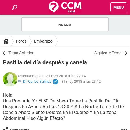
MENU
INICIO
FOROS
Foros
Embarazo
SALUD
Tema Anterior
Siguiente Tema
Pastilla del día después y canela
FAMILIA
ArianaRodrguez
- 31 may 2018 a las 22:14
NUTRICIÓN
Dr. Carlos Salinas
-
31 may 2018 a las 23:42
Hola,
BIENESTAR
Una Pregunta Yo El 30 De Mayo Tome La Pastilla Del Día
Despues En Ayuno Ah Las 13:30 Y A La Noche Tome Te De
SEXUALIDAD
Canela Ahora Siento Dolores En El Cuerpo Y En La zona
Abdominal Hiso Algún Efecto?
GLOSARIO