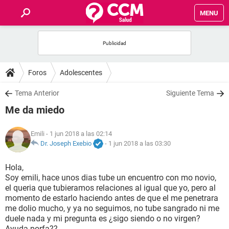
MENU
INICIO
FOROS
Foros
Adolescentes
SALUD
Tema Anterior
Siguiente Tema
Me da miedo
FAMILIA
Emili
- 1 jun 2018 a las 02:14
NUTRICIÓN
Dr. Joseph Exebio
-
1 jun 2018 a las 03:30
Hola,
BIENESTAR
Soy emili, hace unos dias tube un encuentro con mo novio,
el queria que tubieramos relaciones al igual que yo, pero al
SEXUALIDAD
momento de estarlo haciendo antes de que el me penetrara
me dolio mucho, y ya no seguimos, no tube sangrado ni me
duele nada y mi pregunta es ¿sigo siendo o no virgen?
GLOSARIO
Ayuda porfa??