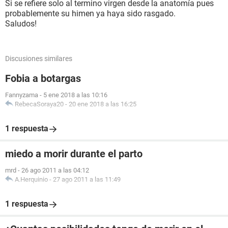
Si se refiere solo al termino virgen desde la anatomía pues
probablemente su himen ya haya sido rasgado.
Saludos!
Discusiones similares
Fobia a botargas
Fannyzama
-
5 ene 2018 a las 10:16
RebecaSoraya20
-
20 ene 2018 a las 16:25
1 respuesta
miedo a morir durante el parto
mrd
-
26 ago 2011 a las 04:12
A.Herquinio
-
27 ago 2011 a las 11:49
1 respuesta