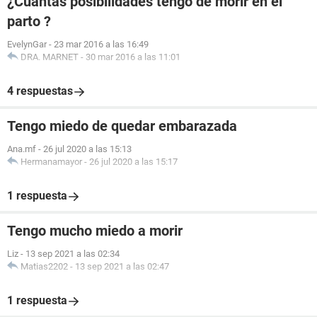
¿Cuantas posibilidades tengo de morir en el
parto ?
EvelynGar
-
23 mar 2016 a las 16:49
DRA. MARNET
-
30 mar 2016 a las 11:01
4 respuestas
Tengo miedo de quedar embarazada
Ana.mf
-
26 jul 2020 a las 15:13
Hermanamayor
-
26 jul 2020 a las 15:17
1 respuesta
Tengo mucho miedo a morir
Liz
-
13 sep 2021 a las 02:34
Matias2202
-
13 sep 2021 a las 02:47
1 respuesta