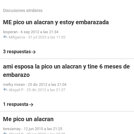
Discusiones similares
ME pico un alacran y estoy embarazada
lesperan
-
6 sep 2012 a las 21:34
Miligarcia
-
31 jul 2023 a las 11:02
3 respuestas
ami esposa la pico un alacran y tine 6 meses de
embarazo
melky moran
-
25 dic 2012 a las 21:04
Abigail P.
-
25 dic 2012 a las 21:37
1 respuesta
Me pico un alacran
terezamay
-
12 jun 2015 a las 21:25