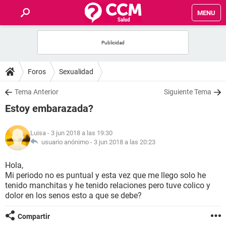
MENU
INICIO
FOROS
Foros
Sexualidad
SALUD
Tema Anterior
Siguiente Tema
Estoy embarazada?
FAMILIA
Luisa
- 3 jun 2018 a las 19:30
NUTRICIÓN
usuario anónimo -
3 jun 2018 a las 20:23
Hola,
BIENESTAR
Mi periodo no es puntual y esta vez que me llego solo he
tenido manchitas y he tenido relaciones pero tuve colico y
SEXUALIDAD
dolor en los senos esto a que se debe?
Compartir
GLOSARIO