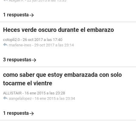
Abigail P.
-
22 jun 2015 a las 15:35
1 respuesta
Heces verde oscuro durante el embarazo
cotopli2.0
-
26 oct 2017 a las 17:40
marlene-ines
-
29 oct 2017 a las 23:14
3 respuestas
como saber que estoy embarazada con solo
tocarme el vientre
ALLISTAIR
-
16 ene 2015 a las 23:28
aangelalopez
-
16 ene 2015 a las 23:34
1 respuesta