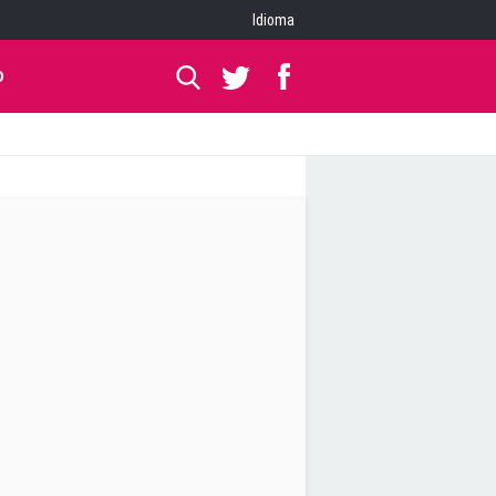
Idioma
O