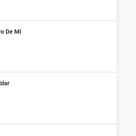
ro De Mi
blar