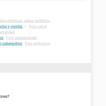
chas prácticas -Ideas recibidas
acho y vomita
✓
-
Foro salud
exualidad
os
-
Foro adolescentes
 cabergolina
-
Foro embarazo
iones?