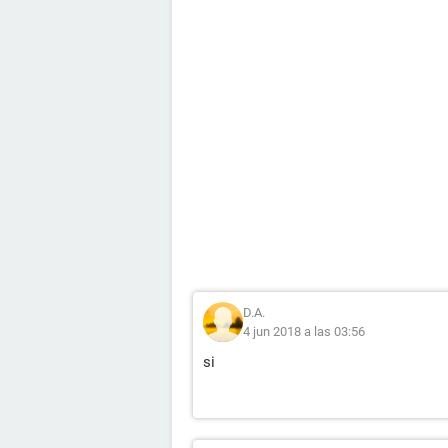
D.A.
4 jun 2018 a las 03:56
si