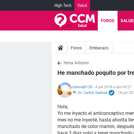
High-Tech
Salud
FOROS
SALUD
Foros
Embarazo
Tema Anterior
He manchado poquito por tre
HannaB128
- 4 jun 2018 a las 03:27
Dr. Carlos Salinas
-
14 jun 20
Hola,
Yo me inyecto el anticonceptivo me
mes no me inyecté, hasta ahorita lle
manchado de color marrón, después 
hace 3 días volví a tener manchado 