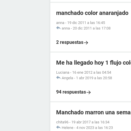
manchado color anaranjado
anna
-
19 dic 2011 a las 16:45
anna
-
20 dic 2011 a las 17:08
2 respuestas
Me ha llegado hoy 1 flujo col
Luciana
-
16 ene 2012 a las 04:54
Angela
-
1 abr 2019 a las 20:58
94 respuestas
Manchado marron una semana
chita96
-
19 abr 2017 a las 16:34
Helene
-
4 nov 2023 a las 16:23