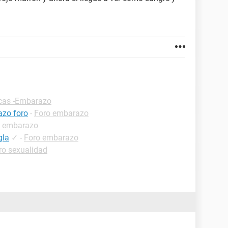
icas -Embarazo
azo foro
-
Foro embarazo
o embarazo
gla
✓
-
Foro embarazo
ro sexualidad