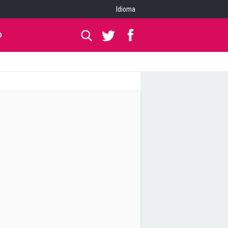
Idioma
O