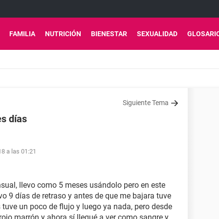
FAMILIA
NUTRICIÓN
BIENESTAR
SEXUALIDAD
GLOSARI
Siguiente Tema
s días
18 a las 01:21
nsual, llevo como 5 meses usándolo pero en este
vo 9 días de retraso y antes de que me bajara tuve
tuve un poco de flujo y luego ya nada, pero desde
rojo marrón y ahora sí llegué a ver como sangre y